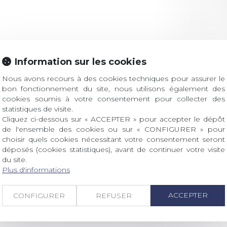
Information sur les cookies
Nous avons recours à des cookies techniques pour assurer le
Retour
bon fonctionnement du site, nous utilisons également des
cookies soumis à votre consentement pour collecter des
statistiques de visite.
Cliquez ci-dessous sur « ACCEPTER » pour accepter le dépôt
de l'ensemble des cookies ou sur « CONFIGURER » pour
LES DERNIÈRES ACTUALITÉS
choisir quels cookies nécessitant votre consentement seront
déposés (cookies statistiques), avant de continuer votre visite
du site.
Plus d'informations
verture des inscriptions
ROIT Le prix de thèse « AvoSial » récompense une t
ACCEPTER
CONFIGURER
REFUSER
 dont le sujet porte sur le droit social (droit du travail
ant interne qu’international ou européen ou, le...