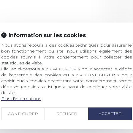
Information sur les cookies
Nous avons recours à des cookies techniques pour assurer le
Retour
bon fonctionnement du site, nous utilisons également des
cookies soumis à votre consentement pour collecter des
statistiques de visite.
Cliquez ci-dessous sur « ACCEPTER » pour accepter le dépôt
de l'ensemble des cookies ou sur « CONFIGURER » pour
LES DERNIÈRES ACTUALITÉS
choisir quels cookies nécessitant votre consentement seront
déposés (cookies statistiques), avant de continuer votre visite
du site.
verture des inscriptions
Plus d'informations
ROIT Le prix de thèse « AvoSial » récompense une t
ACCEPTER
CONFIGURER
REFUSER
 dont le sujet porte sur le droit social (droit du travail
ant interne qu’international ou européen ou, le...