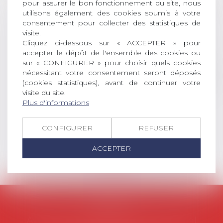
pour assurer le bon fonctionnement du site, nous
DROIT Le prix de thèse « AvoSial »
utilisons également des cookies soumis à votre
récompense une thèse ayant
consentement pour collecter des statistiques de
permis l’attribution du grade
visite.
universitaire de docteur en droit,
Cliquez ci-dessous sur « ACCEPTER » pour
dont le sujet porte sur le droit
accepter le dépôt de l'ensemble des cookies ou
sur « CONFIGURER » pour choisir quels cookies
social (droit du travail, droit de
nécessitant votre consentement seront déposés
l’emploi, droit des relations sociales
(cookies statistiques), avant de continuer votre
et droit de la sécurité social) tant
visite du site.
interne qu’international ou
Plus d'informations
européen ou, le...
Lire la suite
CONFIGURER
REFUSER
ACCEPTER
AVOSIAL
Avocats d'entreprise en droit social