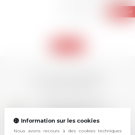
Voir 
Retour
LES DERNIÈRES
ACTUALITÉS
Prix de thèse 2026 :
28
ouverture des
Information sur les cookies
JUIL.
inscriptions
Nous avons recours à des cookies techniques
AVIS AUX RECENTS DOCTEURS EN