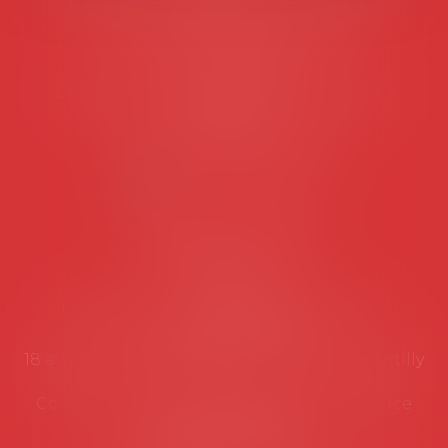
45 rue de Tocqueville, 75017 PARIS
Tél :
06 77 80 82 66
Les permanences du secrétariat sont les
suivantes:
Lundi au vendredi de 9h à 12h
NOUS CONTACTER
Coordonnées utiles
Secrétariat
Rémy Pastel –
remy.pastel@avosial.fr
et
contact@avosial.fr
18 avenue Marie-Amelie - Esc E - 60500 Chantilly
Communication et relations presse - Agence
DROIT DEVANT
Violaine de Saint Vaulry -