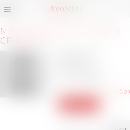
Ouvrir
le
menu
MAÎTRE
PAULINE
CURNIER
CRIBEILLET
35 avenue d'Eylau
75116 PARIS
Barreau de PARIS
Tél :
06-71-85-84-33
p.curniercribeillet.avocat@g
Voir le site