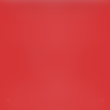
AVOSIAL
Avocats d'entreprise en droit social
45 rue de Tocqueville, 75017 PARIS
Tél :
06 77 80 82 66
Les permanences du secrétariat sont les
suivantes:
Lundi au vendredi de 9h à 12h
NOUS CONTACTER
Coordonnées utiles
Secrétariat
Rémy Pastel –
remy.pastel@avosial.fr
et
contact@avosial.fr
18 avenue Marie-Amelie - Esc E - 60500 Chantilly