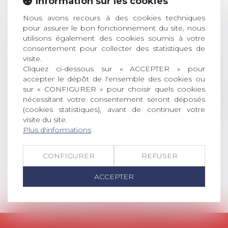
Information sur les cookies
JUIL.
inscriptions
Nous avons recours à des cookies techniques
AVIS AUX RECENTS DOCTEURS EN
pour assurer le bon fonctionnement du site, nous
DROIT Le prix de thèse « AvoSial »
utilisons également des cookies soumis à votre
récompense une thèse ayant
consentement pour collecter des statistiques de
permis l’attribution du grade
visite.
universitaire de docteur en droit,
Cliquez ci-dessous sur « ACCEPTER » pour
dont le sujet porte sur le droit
accepter le dépôt de l'ensemble des cookies ou
social (droit du travail, droit de
sur « CONFIGURER » pour choisir quels cookies
nécessitant votre consentement seront déposés
l’emploi, droit des relations sociales
(cookies statistiques), avant de continuer votre
et droit de la sécurité social) tant
visite du site.
interne qu’international ou
Plus d'informations
européen ou, le...
Lire la suite
CONFIGURER
REFUSER
ACCEPTER