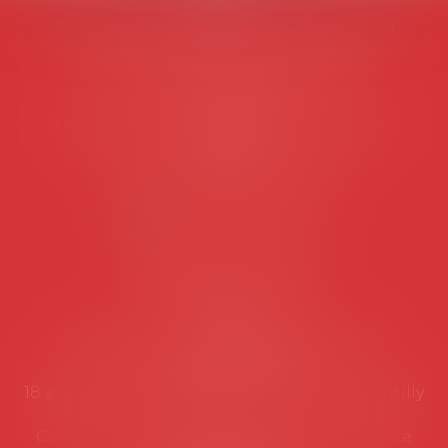
AVOSIAL
Avocats d'entreprise en droit social
45 rue de Tocqueville, 75017 PARIS
Tél :
06 77 80 82 66
Les permanences du secrétariat sont les
suivantes:
Lundi au vendredi de 9h à 12h
NOUS CONTACTER
Coordonnées utiles
Secrétariat
Rémy Pastel –
remy.pastel@avosial.fr
et
contact@avosial.fr
18 avenue Marie-Amelie - Esc E - 60500 Chantilly
Communication et relations presse - Agence