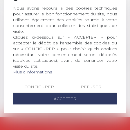
Nous avons recours à des cookies techniques
AVIS AUX RECENTS DOCTEURS EN
pour assurer le bon fonctionnement du site, nous
DROIT Le prix de thèse « AvoSial »
utilisons également des cookies soumis à votre
récompense une thèse ayant
consentement pour collecter des statistiques de
permis l’attribution du grade
visite.
universitaire de docteur en droit,
Cliquez ci-dessous sur « ACCEPTER » pour
dont le sujet porte sur le droit
accepter le dépôt de l'ensemble des cookies ou
social (droit du travail, droit de
sur « CONFIGURER » pour choisir quels cookies
l’emploi, droit des relations sociales
nécessitant votre consentement seront déposés
et droit de la sécurité social) tant
(cookies statistiques), avant de continuer votre
interne qu’international ou
visite du site.
Plus d'informations
européen ou, le...
Lire la suite
CONFIGURER
REFUSER
ACCEPTER