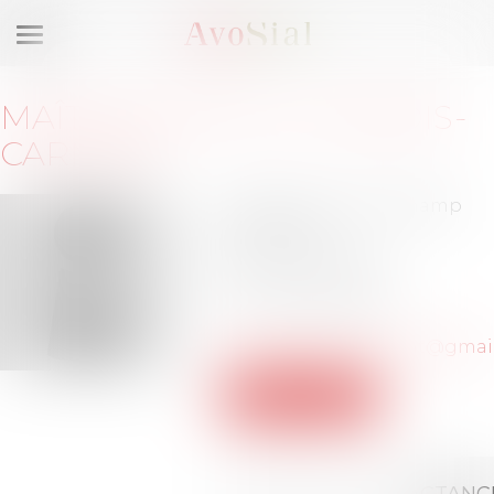
Ouvrir
le
menu
MAÎTRE
MYRTILLE
DUBOIS-
CARMINE
152 bis rue de Longchamp
75116 PARIS
Barreau de PARIS
Tél :
01-44-94-96-00
duboiscarmine.avocat@gmai
Voir le site