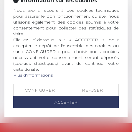
Information sur les cookies
JUIL.
inscriptions
Nous avons recours à des cookies techniques
AVIS AUX RECENTS DOCTEURS EN
pour assurer le bon fonctionnement du site, nous
DROIT Le prix de thèse « AvoSial »
utilisons également des cookies soumis à votre
récompense une thèse ayant
consentement pour collecter des statistiques de
permis l’attribution du grade
visite.
universitaire de docteur en droit,
Cliquez ci-dessous sur « ACCEPTER » pour
dont le sujet porte sur le droit
accepter le dépôt de l'ensemble des cookies ou
social (droit du travail, droit de
sur « CONFIGURER » pour choisir quels cookies
nécessitant votre consentement seront déposés
l’emploi, droit des relations sociales
(cookies statistiques), avant de continuer votre
et droit de la sécurité social) tant
visite du site.
interne qu’international ou
Plus d'informations
européen ou, le...
Lire la suite
CONFIGURER
REFUSER
ACCEPTER