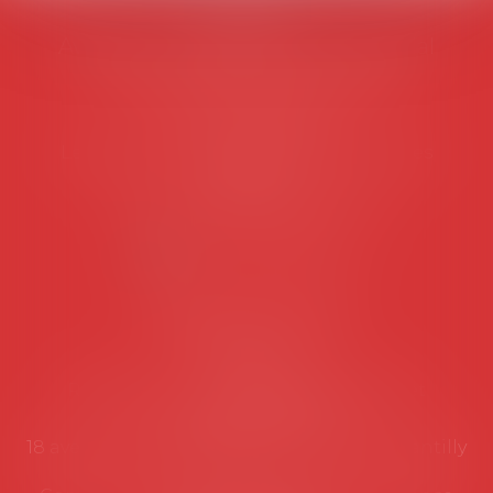
AVOSIAL
Avocats d'entreprise en droit social
45 rue de Tocqueville, 75017 PARIS
Tél :
06 77 80 82 66
Les permanences du secrétariat sont les
suivantes:
Lundi au vendredi de 9h à 12h
NOUS CONTACTER
Coordonnées utiles
Secrétariat
Rémy Pastel –
remy.pastel@avosial.fr
et
contact@avosial.fr
18 avenue Marie-Amelie - Esc E - 60500 Chantilly