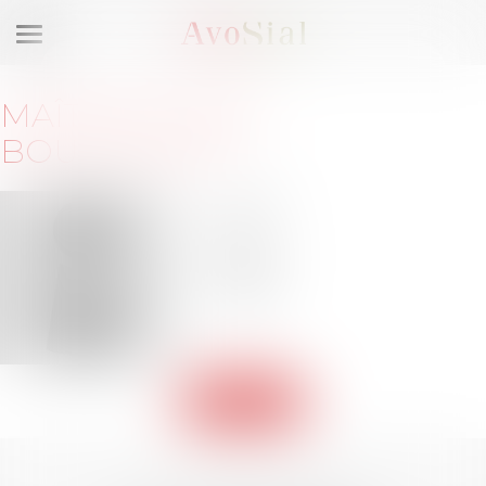
Ouvrir
le
menu
MAÎTRE
MICHEL
BOUTICOURT
3 allée
des
Vignes
27000
Evreux
Retour