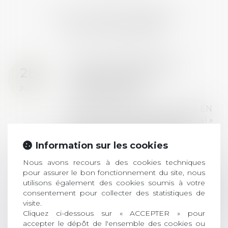
LES DERNIÈRES
ACTUALITÉS
Prix de thèse 2026 :
28
ouverture des
JUIL.
inscriptions
AVIS AUX RECENTS DOCTEURS EN
DROIT Le prix de thèse « AvoSial »
récompense une thèse ayant
permis l’attribution du grade
Information sur les cookies
universitaire de docteur en droit,
Nous avons recours à des cookies techniques
dont le sujet porte sur le droit
pour assurer le bon fonctionnement du site, nous
social (droit du travail, droit de
utilisons également des cookies soumis à votre
l’emploi, droit des relations sociales
consentement pour collecter des statistiques de
et droit de la sécurité social) tant
visite.
interne qu’international ou
Cliquez ci-dessous sur « ACCEPTER » pour
européen ou, le...
accepter le dépôt de l'ensemble des cookies ou