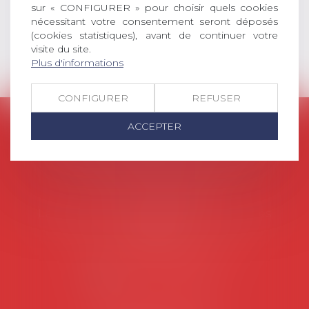
sur « CONFIGURER » pour choisir quels cookies
Lire la suite
nécessitant votre consentement seront déposés
(cookies statistiques), avant de continuer votre
visite du site.
Plus d'informations
CONFIGURER
REFUSER
AVOSIAL
ACCEPTER
Avocats d'entreprise en droit social
45 rue de Tocqueville, 75017 PARIS
Tél :
06 77 80 82 66
Les permanences du secrétariat sont les
suivantes:
Lundi au vendredi de 9h à 12h
NOUS CONTACTER