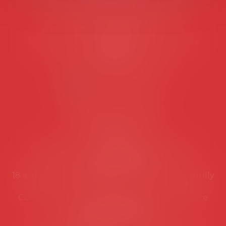
45 rue de Tocqueville, 75017 PARIS
Tél :
06 77 80 82 66
Les permanences du secrétariat sont les
suivantes:
Lundi au vendredi de 9h à 12h
NOUS CONTACTER
Coordonnées utiles
Secrétariat
Rémy Pastel –
remy.pastel@avosial.fr
et
contact@avosial.fr
18 avenue Marie-Amelie - Esc E - 60500 Chantilly
Communication et relations presse - Agence
DROIT DEVANT
Violaine de Saint Vaulry -