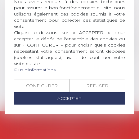
Nous avons recours à des cookies techniques
DROIT Le prix de thèse « AvoSial »
pour assurer le bon fonctionnement du site, nous
récompense une thèse ayant
utilisons également des cookies soumis à votre
permis l’attribution du grade
consentement pour collecter des statistiques de
universitaire de docteur en droit,
visite.
dont le sujet porte sur le droit
Cliquez ci-dessous sur « ACCEPTER » pour
social (droit du travail, droit de
accepter le dépôt de l'ensemble des cookies ou
l’emploi, droit des relations sociales
sur « CONFIGURER » pour choisir quels cookies
et droit de la sécurité social) tant
nécessitant votre consentement seront déposés
interne qu’international ou
(cookies statistiques), avant de continuer votre
européen ou, le...
visite du site.
Plus d'informations
Lire la suite
CONFIGURER
REFUSER
ACCEPTER
AVOSIAL
Avocats d'entreprise en droit social