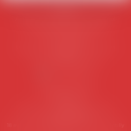
AVOSIAL
Avocats d'entreprise en droit social
45 rue de Tocqueville, 75017 PARIS
Tél :
06 77 80 82 66
Les permanences du secrétariat sont les
suivantes:
Lundi au vendredi de 9h à 12h
NOUS CONTACTER
Coordonnées utiles
Secrétariat
Rémy Pastel –
remy.pastel@avosial.fr
et
contact@avosial.fr
18 avenue Marie-Amelie - Esc E - 60500 Chantilly