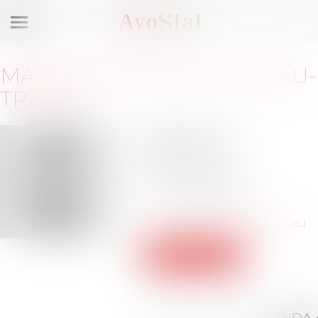
Ouvrir
le
menu
MAÎTRE
MARTINE
RIVEREAU-
TRZMIEL
38 avenue Hoche
75008 PARIS
Barreau de PARIS
Tél :
01-58-36-56-56
m.rivereau.trzmiel@tnda.eu
Voir le site