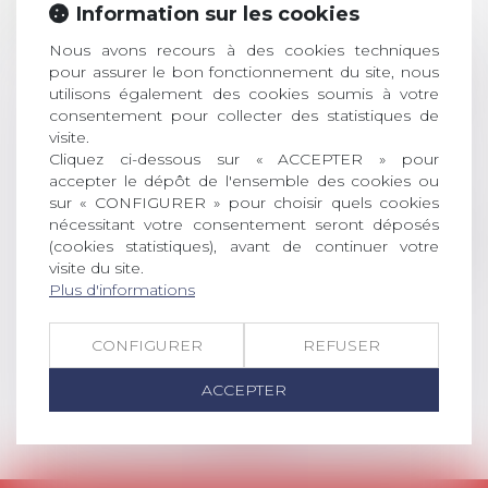
ouverture des
Information sur les cookies
JUIL.
inscriptions
Nous avons recours à des cookies techniques
AVIS AUX RECENTS DOCTEURS EN
pour assurer le bon fonctionnement du site, nous
utilisons également des cookies soumis à votre
DROIT Le prix de thèse « AvoSial »
consentement pour collecter des statistiques de
récompense une thèse ayant
visite.
permis l’attribution du grade
Cliquez ci-dessous sur « ACCEPTER » pour
universitaire de docteur en droit,
accepter le dépôt de l'ensemble des cookies ou
dont le sujet porte sur le droit
sur « CONFIGURER » pour choisir quels cookies
social (droit du travail, droit de
nécessitant votre consentement seront déposés
l’emploi, droit des relations sociales
(cookies statistiques), avant de continuer votre
et droit de la sécurité social) tant
visite du site.
interne qu’international ou
Plus d'informations
européen ou, le...
CONFIGURER
REFUSER
Lire la suite
ACCEPTER