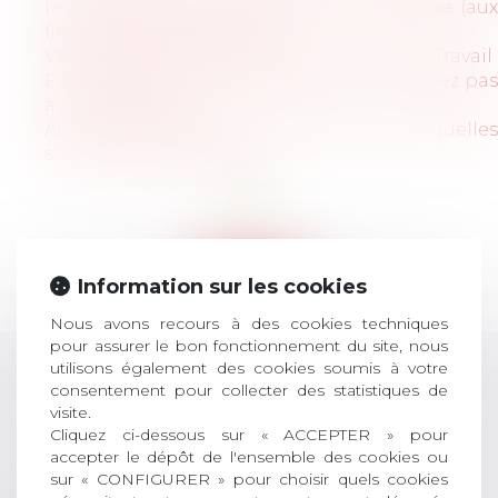
l’employeur) qu’elle ne résout de problème (aux
finances du Pôle emploi) ?
Vade-mecum de la Médiation en Droit du Travail
Fichiers "personnels" du salarié: ne vous fiez pas
aux apparences!
Arrêt de travail et rendez-vous de liaison: quelles
sont mes obligations?
<<
<
1
>
>>
Information sur les cookies
Retour
Nous avons recours à des cookies techniques
pour assurer le bon fonctionnement du site, nous
utilisons également des cookies soumis à votre
consentement pour collecter des statistiques de
LES DERNIÈRES
visite.
Cliquez ci-dessous sur « ACCEPTER » pour
ACTUALITÉS
accepter le dépôt de l'ensemble des cookies ou
sur « CONFIGURER » pour choisir quels cookies