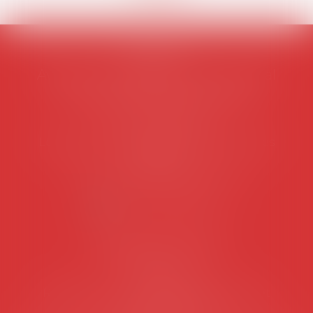
AVOSIAL
Avocats d'entreprise en droit social
45 rue de Tocqueville, 75017 PARIS
Tél :
06 77 80 82 66
Les permanences du secrétariat sont les
suivantes:
Lundi au vendredi de 9h à 12h
NOUS CONTACTER
Coordonnées utiles
Secrétariat
Rémy Pastel –
remy.pastel@avosial.fr
et