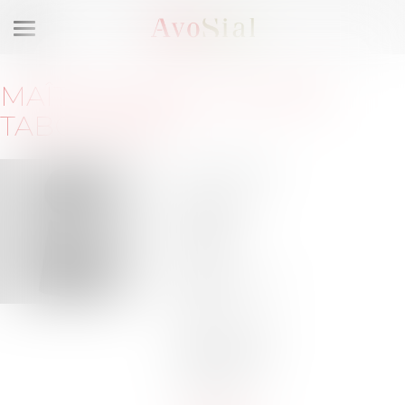
Ouvrir
le
menu
MAÎTRE
MARIE-HÉLÈNE
TABOUREAU
11-13 avenue
de
Friedland
75008
PARIS
Barreau de
PARIS
Tél :
01-48-
88-50-50
Tél :
06-27-
01-91-87