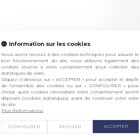
Information sur les cookies
Nous avons recours à des cookies techniques pour assurer le
bon fonctionnement du site, nous utilisons également des
Retour
cookies soumis à votre consentement pour collecter des
statistiques de visite.
Cliquez ci-dessous sur « ACCEPTER » pour accepter le dépôt
de l'ensemble des cookies ou sur « CONFIGURER » pour
choisir quels cookies nécessitant votre consentement seront
LES DERNIÈRES ACTUALITÉS
déposés (cookies statistiques), avant de continuer votre visite
du site.
Plus d'informations
verture des inscriptions
ACCEPTER
CONFIGURER
REFUSER
ROIT Le prix de thèse « AvoSial » récompense une t
 dont le sujet porte sur le droit social (droit du travail