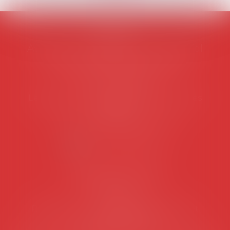
AVOSIAL
Avocats d'entreprise en droit social
45 rue de Tocqueville, 75017 PARIS
Tél :
06 77 80 82 66
Les permanences du secrétariat sont les
suivantes:
Lundi au vendredi de 9h à 12h
NOUS CONTACTER
Coordonnées utiles
Secrétariat
Rémy Pastel –
remy.pastel@avosial.fr
et
contact@avosial.fr