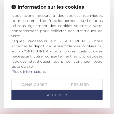
Prix de thèse 2026 :
28
Information sur les cookies
ouverture des
JUIL.
inscriptions
Nous avons recours à des cookies techniques
pour assurer le bon fonctionnement du site, nous
AVIS AUX RECENTS DOCTEURS EN
utilisons également des cookies soumis à votre
DROIT Le prix de thèse « AvoSial »
consentement pour collecter des statistiques de
récompense une thèse ayant
visite.
permis l’attribution du grade
Cliquez ci-dessous sur « ACCEPTER » pour
accepter le dépôt de l'ensemble des cookies ou
universitaire de docteur en droit,
sur « CONFIGURER » pour choisir quels cookies
dont le sujet porte sur le droit
nécessitant votre consentement seront déposés
social (droit du travail, droit de
(cookies statistiques), avant de continuer votre
l’emploi, droit des relations sociales
visite du site.
et droit de la sécurité social) tant
Plus d'informations
interne qu’international ou
européen ou, le...
CONFIGURER
REFUSER
Lire la suite
ACCEPTER