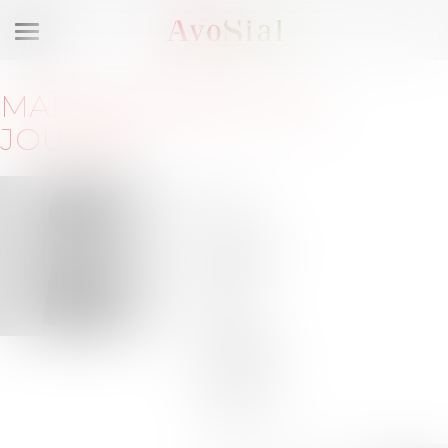
Ouvrir
le
menu
MAÎTRE
MARIE-ALICE
JOURDE
41
avenue
de
Friedland
75008
Paris
Barreau
de PARIS
Tél :
01-53-
43-15-55