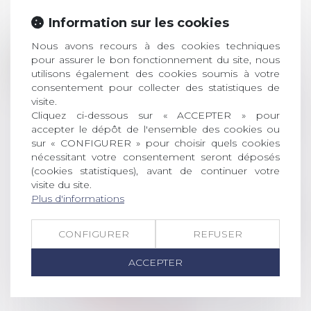
ACTUALITÉS
Information sur les cookies
Prix de thèse 2026 :
Nous avons recours à des cookies techniques
28
pour assurer le bon fonctionnement du site, nous
ouverture des
utilisons également des cookies soumis à votre
JUIL.
inscriptions
consentement pour collecter des statistiques de
visite.
AVIS AUX RECENTS DOCTEURS EN
Cliquez ci-dessous sur « ACCEPTER » pour
DROIT Le prix de thèse « AvoSial »
accepter le dépôt de l'ensemble des cookies ou
récompense une thèse ayant
sur « CONFIGURER » pour choisir quels cookies
permis l’attribution du grade
nécessitant votre consentement seront déposés
universitaire de docteur en droit,
(cookies statistiques), avant de continuer votre
dont le sujet porte sur le droit
visite du site.
Plus d'informations
social (droit du travail, droit de
l’emploi, droit des relations sociales
et droit de la sécurité social) tant
CONFIGURER
REFUSER
interne qu’international ou
européen ou, le...
ACCEPTER
Lire la suite