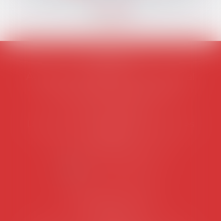
AVOSIAL
Avocats d'entreprise en droit social
45 rue de Tocqueville, 75017 PARIS
Tél :
06 77 80 82 66
Les permanences du secrétariat sont les
suivantes:
Lundi au vendredi de 9h à 12h
NOUS CONTACTER
Coordonnées utiles
Secrétariat