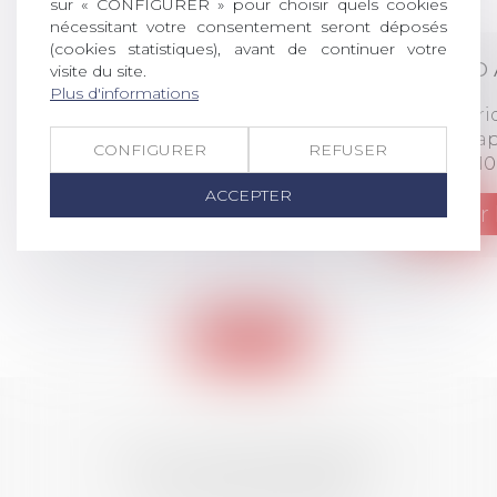
sur « CONFIGURER » pour choisir quels cookies
nécessitant votre consentement seront déposés
(cookies statistiques), avant de continuer votre
OBBO 
visite du site.
Plus d'informations
Forme juri
Cour d'a
CONFIGURER
REFUSER
75010
ACCEPTER
Voir 
Retour
LES DERNIÈRES
ACTUALITÉS