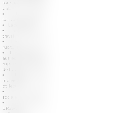
fonctionnement du
CSE
La rupture
conventionnelle
Labour law
Le contrat de
travail
Les modes de
rupture
Licenciement et
autres modes de
rupture du contrat
de travail
Licenciements
individuels ou
collectifs
Protection
sociale
Redressement
URSSAF