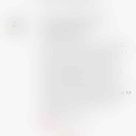
Prix de thèse 2026 :
28
ouverture des
JUIL.
inscriptions
AVIS AUX RECENTS DOCTEURS EN
DROIT Le prix de thèse « AvoSial »
récompense une thèse ayant
permis l’attribution du grade
universitaire de docteur en droit,
dont le sujet porte sur le droit
social (droit du travail, droit de
l’emploi, droit des relations sociales
et droit de la sécurité social) tant
interne qu’international ou
européen ou, le...
Lire la suite