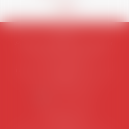
AVOSIAL
Avocats d'entreprise en droit social
45 rue de Tocqueville, 75017 PARIS
Tél :
06 77 80 82 66
Les permanences du secrétariat sont les
suivantes:
Lundi au vendredi de 9h à 12h
NOUS CONTACTER
Coordonnées utiles
Secrétariat