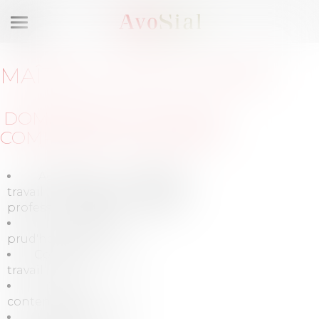
Ouvrir
le
menu
MAÎTRE
LUDOVIC
BLANC
DOMAINES DE
LANGUES
COMPÉTENCES
PARLÉES
Accidents du
Anglais,
travail et maladies
Français,
professionnelles
Italien
Affaires
prud'homales
Conditions de
travail
Conseil et
contentieux
Contentieux