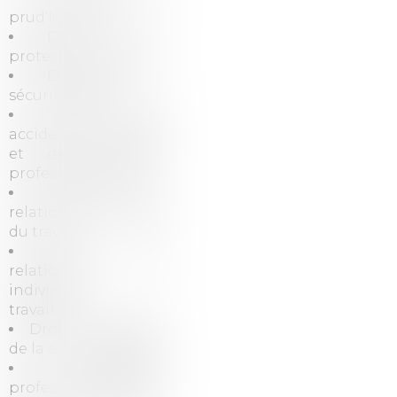
prud'homal
Droit de la
protection sociale
Droit de la
sécurité sociale
Droit des
accidents du travail
et des maladies
professionnelles
Droit des
relations collectives
du travail
Droit des
relations
individuelles du
travail
Droit du travail et
de la sécurité sociale
Elections
professionnelles et