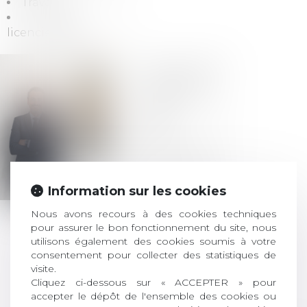
Travail
Travail et
licenciement
10 rue du
Château d'Eau
75010 PARIS
Barreau de
PARIS
Tél :
01-79-35-10-
94
Tél :
06-98-13-13-
Information sur les cookies
47
Nous avons recours à des cookies techniques
ludovic@obbo-
pour assurer le bon fonctionnement du site, nous
avocats.com
utilisons également des cookies soumis à votre
consentement pour collecter des statistiques de
visite.
Voir le
Cliquez ci-dessous sur « ACCEPTER » pour
site
accepter le dépôt de l'ensemble des cookies ou