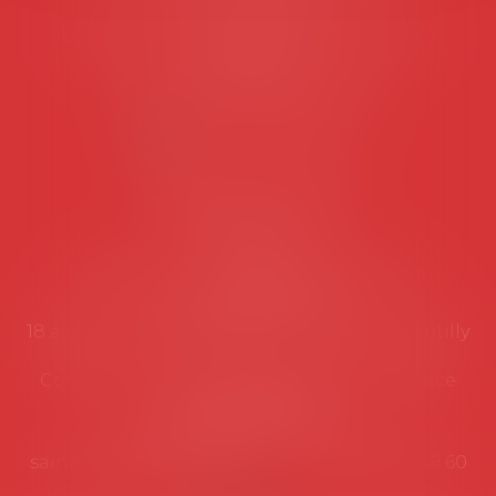
Les permanences du secrétariat sont les
suivantes:
Lundi au vendredi de 9h à 12h
NOUS CONTACTER
Coordonnées utiles
Secrétariat
Rémy Pastel –
remy.pastel@avosial.fr
et
contact@avosial.fr
18 avenue Marie-Amelie - Esc E - 60500 Chantilly
Communication et relations presse - Agence
DROIT DEVANT
Violaine de Saint Vaulry -
saintvaulry@droitdevant.fr
- T :
+33 6 09 48 49 60