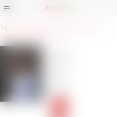
Ouvrir
le
menu
MAÎTRE
LUCY
GAUDEMET-
TOULEMONDE
9 rue
Denis
Poisson
75015
Paris
Barreau
de
PARIS
Voir
le