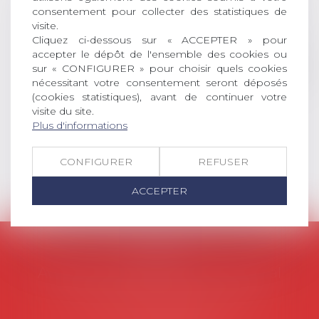
permis l’attribution du grade
consentement pour collecter des statistiques de
universitaire de docteur en droit,
visite.
dont le sujet porte sur le droit
Cliquez ci-dessous sur « ACCEPTER » pour
social (droit du travail, droit de
accepter le dépôt de l'ensemble des cookies ou
l’emploi, droit des relations sociales
sur « CONFIGURER » pour choisir quels cookies
et droit de la sécurité social) tant
nécessitant votre consentement seront déposés
interne qu’international ou
(cookies statistiques), avant de continuer votre
européen ou, le...
visite du site.
Plus d'informations
Lire la suite
CONFIGURER
REFUSER
ACCEPTER
AVOSIAL
Avocats d'entreprise en droit social
45 rue de Tocqueville, 75017 PARIS
Tél :
06 77 80 82 66