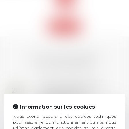
site
Retour
LES DERNIÈRES
ACTUALITÉS
Prix de thèse 2026 :
28
ouverture des
JUIL.
inscriptions
Information sur les cookies
AVIS AUX RECENTS DOCTEURS EN
Nous avons recours à des cookies techniques
DROIT Le prix de thèse « AvoSial »
pour assurer le bon fonctionnement du site, nous
récompense une thèse ayant
utilisons également des cookies soumis à votre