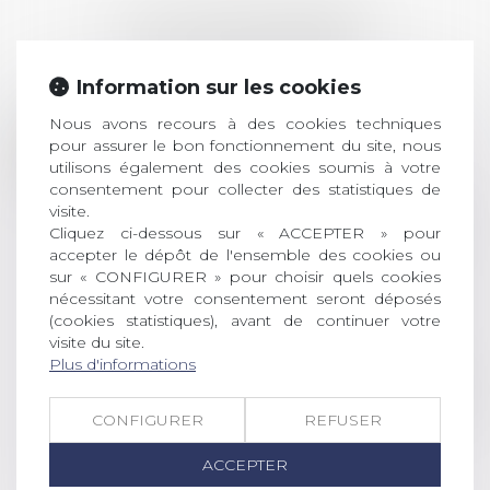
LES DERNIÈRES
ACTUALITÉS
Information sur les cookies
Prix de thèse 2026 :
Nous avons recours à des cookies techniques
28
pour assurer le bon fonctionnement du site, nous
ouverture des
utilisons également des cookies soumis à votre
JUIL.
inscriptions
consentement pour collecter des statistiques de
visite.
AVIS AUX RECENTS DOCTEURS EN
Cliquez ci-dessous sur « ACCEPTER » pour
DROIT Le prix de thèse « AvoSial »
accepter le dépôt de l'ensemble des cookies ou
récompense une thèse ayant
sur « CONFIGURER » pour choisir quels cookies
permis l’attribution du grade
nécessitant votre consentement seront déposés
universitaire de docteur en droit,
(cookies statistiques), avant de continuer votre
dont le sujet porte sur le droit
visite du site.
social (droit du travail, droit de
Plus d'informations
l’emploi, droit des relations sociales
et droit de la sécurité social) tant
CONFIGURER
REFUSER
interne qu’international ou
européen ou, le...
ACCEPTER