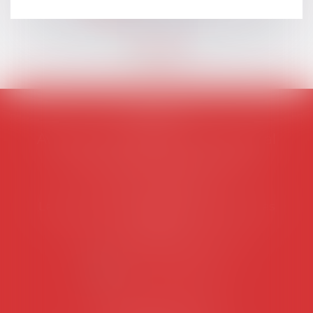
Lire la suite
AVOSIAL
Avocats d'entreprise en droit social
45 rue de Tocqueville, 75017 PARIS
Tél :
06 77 80 82 66
Les permanences du secrétariat sont les
suivantes:
Lundi au vendredi de 9h à 12h
NOUS CONTACTER
Coordonnées utiles