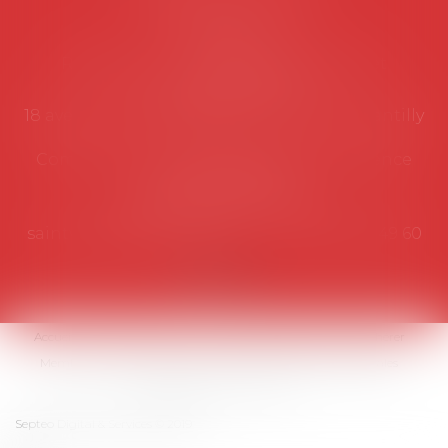
Secrétariat
Rémy Pastel –
remy.pastel@avosial.fr
et
contact@avosial.fr
18 avenue Marie-Amelie - Esc E - 60500 Chantilly
Communication et relations presse - Agence
DROIT DEVANT
Violaine de Saint Vaulry -
saintvaulry@droitdevant.fr
- T :
+33 6 09 48 49 60
Accueil
Qui sommes-nous ?
Activités / Évènements
Adhérer
Membres
Médias
Contact
Plan du site
Mentions légales
Espace membre
Articles
Septeo Digital & Services © 2019