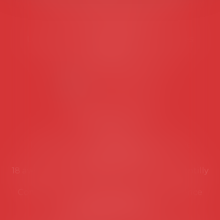
45 rue de Tocqueville, 75017 PARIS
Tél :
06 77 80 82 66
Les permanences du secrétariat sont les
suivantes:
Lundi au vendredi de 9h à 12h
NOUS CONTACTER
Coordonnées utiles
Secrétariat
Rémy Pastel –
remy.pastel@avosial.fr
et
contact@avosial.fr
18 avenue Marie-Amelie - Esc E - 60500 Chantilly
Communication et relations presse - Agence
DROIT DEVANT
Violaine de Saint Vaulry -