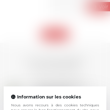
Voir 
Retour
LES DERNIÈRES
ACTUALITÉS
Prix de thèse 2026 :
28
ouverture des
JUIL.
inscriptions
Information sur les cookies
Nous avons recours à des cookies techniques
AVIS AUX RECENTS DOCTEURS EN