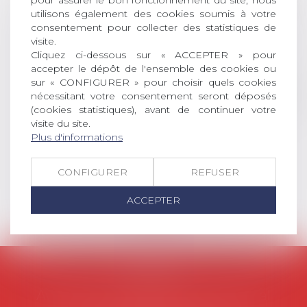
pour assurer le bon fonctionnement du site, nous
DROIT Le prix de thèse « AvoSial »
utilisons également des cookies soumis à votre
récompense une thèse ayant
consentement pour collecter des statistiques de
permis l’attribution du grade
visite.
universitaire de docteur en droit,
Cliquez ci-dessous sur « ACCEPTER » pour
dont le sujet porte sur le droit
accepter le dépôt de l'ensemble des cookies ou
social (droit du travail, droit de
sur « CONFIGURER » pour choisir quels cookies
l’emploi, droit des relations sociales
nécessitant votre consentement seront déposés
et droit de la sécurité social) tant
(cookies statistiques), avant de continuer votre
visite du site.
interne qu’international ou
Plus d'informations
européen ou, le...
Lire la suite
CONFIGURER
REFUSER
ACCEPTER
AVOSIAL
Avocats d'entreprise en droit social