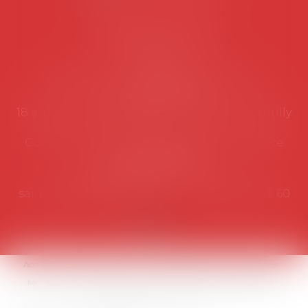
Coordonnées utiles
Secrétariat
Rémy Pastel –
remy.pastel@avosial.fr
et
contact@avosial.fr
18 avenue Marie-Amelie - Esc E - 60500 Chantilly
Communication et relations presse - Agence
DROIT DEVANT
Violaine de Saint Vaulry -
saintvaulry@droitdevant.fr
- T :
+33 6 09 48 49 60
Accueil
Qui sommes-nous ?
Activités / Évènements
Adhérer
Membres
Médias
Contact
Plan du site
Mentions légales
Espace membre
Articles