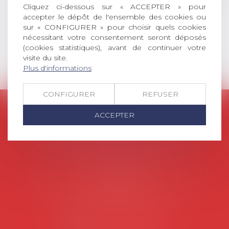
Cliquez ci-dessous sur « ACCEPTER » pour
européen ou, le...
accepter le dépôt de l'ensemble des cookies ou
sur « CONFIGURER » pour choisir quels cookies
Lire la suite
nécessitant votre consentement seront déposés
(cookies statistiques), avant de continuer votre
visite du site.
Plus d'informations
CONFIGURER
REFUSER
AVOSIAL
ACCEPTER
Avocats d'entreprise en droit social
45 rue de Tocqueville, 75017 PARIS
Tél :
06 77 80 82 66
Les permanences du secrétariat sont les
suivantes:
Lundi au vendredi de 9h à 12h
NOUS CONTACTER