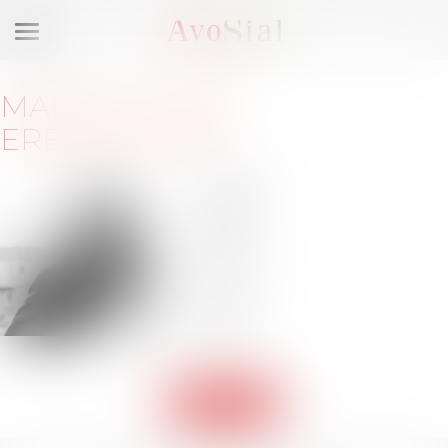
Ouvrir
le
menu
MAÎTRE
LAURA
ERBERTSEDER
5 rue de
Rome
75008
Paris
Barreau
de
PARIS
Retour