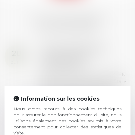
LES DERNIÈRES
ACTUALITÉS
Prix de thèse 2026 :
28
ouverture des
JUIL.
inscriptions
AVIS AUX RECENTS DOCTEURS EN
DROIT Le prix de thèse « AvoSial »
récompense une thèse ayant
permis l’attribution du grade
Information sur les cookies
universitaire de docteur en droit,
dont le sujet porte sur le droit
Nous avons recours à des cookies techniques
social (droit du travail, droit de
pour assurer le bon fonctionnement du site, nous
utilisons également des cookies soumis à votre
l’emploi, droit des relations sociales
consentement pour collecter des statistiques de
et droit de la sécurité social) tant
visite.
interne qu’international ou