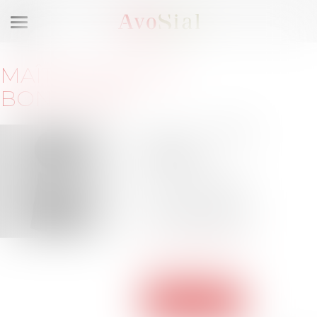
Ouvrir
le
menu
MAÎTRE
LAËTITIA
BONCOURT
95, rue Jouffroy
d’Abbans
75017 PARIS
Barreau de PARIS
Tél :
01-55-37-09-00
Tél :
06-19-36-14-84
boncourt@bothis-
avocats.com
Voir le site