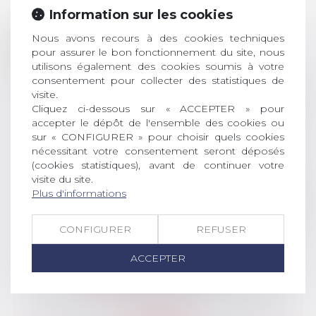
Information sur les cookies
Prix de thèse 2026 :
Nous avons recours à des cookies techniques
28
ouverture des
pour assurer le bon fonctionnement du site, nous
JUIL.
inscriptions
utilisons également des cookies soumis à votre
consentement pour collecter des statistiques de
AVIS AUX RECENTS DOCTEURS EN
visite.
DROIT Le prix de thèse « AvoSial »
Cliquez ci-dessous sur « ACCEPTER » pour
accepter le dépôt de l'ensemble des cookies ou
récompense une thèse ayant
sur « CONFIGURER » pour choisir quels cookies
permis l’attribution du grade
nécessitant votre consentement seront déposés
universitaire de docteur en droit,
(cookies statistiques), avant de continuer votre
dont le sujet porte sur le droit
visite du site.
social (droit du travail, droit de
Plus d'informations
l’emploi, droit des relations sociales
et droit de la sécurité social) tant
CONFIGURER
REFUSER
interne qu’international ou
européen ou, le...
ACCEPTER
Lire la suite