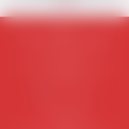
AVOSIAL
Avocats d'entreprise en droit social
45 rue de Tocqueville, 75017 PARIS
Tél :
06 77 80 82 66
Les permanences du secrétariat sont les
suivantes:
Lundi au vendredi de 9h à 12h
NOUS CONTACTER
Coordonnées utiles
Secrétariat
Rémy Pastel –
remy.pastel@avosial.fr
et