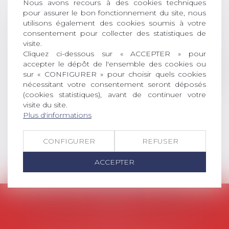
Nous avons recours à des cookies techniques
DROIT Le prix de thèse « AvoSial »
pour assurer le bon fonctionnement du site, nous
récompense une thèse ayant
utilisons également des cookies soumis à votre
permis l’attribution du grade
consentement pour collecter des statistiques de
universitaire de docteur en droit,
visite.
dont le sujet porte sur le droit
Cliquez ci-dessous sur « ACCEPTER » pour
social (droit du travail, droit de
accepter le dépôt de l'ensemble des cookies ou
l’emploi, droit des relations sociales
sur « CONFIGURER » pour choisir quels cookies
et droit de la sécurité social) tant
nécessitant votre consentement seront déposés
interne qu’international ou
(cookies statistiques), avant de continuer votre
européen ou, le...
visite du site.
Plus d'informations
Lire la suite
CONFIGURER
REFUSER
ACCEPTER
AVOSIAL
Avocats d'entreprise en droit social