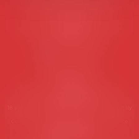
45 rue de Tocqueville, 75017 PARIS
Tél :
06 77 80 82 66
Les permanences du secrétariat sont les
suivantes:
Lundi au vendredi de 9h à 12h
NOUS CONTACTER
Coordonnées utiles
Secrétariat
Rémy Pastel –
remy.pastel@avosial.fr
et
contact@avosial.fr
18 avenue Marie-Amelie - Esc E - 60500 Chantilly
Communication et relations presse - Agence
DROIT DEVANT
Violaine de Saint Vaulry -