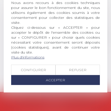
Nous avons recours à des cookies techniques
DROIT Le prix de thèse « AvoSial »
pour assurer le bon fonctionnement du site, nous
récompense une thèse ayant
utilisons également des cookies soumis à votre
permis l’attribution du grade
consentement pour collecter des statistiques de
universitaire de docteur en droit,
visite.
dont le sujet porte sur le droit
Cliquez ci-dessous sur « ACCEPTER » pour
social (droit du travail, droit de
accepter le dépôt de l'ensemble des cookies ou
l’emploi, droit des relations sociales
sur « CONFIGURER » pour choisir quels cookies
nécessitant votre consentement seront déposés
et droit de la sécurité social) tant
(cookies statistiques), avant de continuer votre
interne qu’international ou
visite du site.
européen ou, le...
Plus d'informations
Lire la suite
CONFIGURER
REFUSER
ACCEPTER
AVOSIAL
Avocats d'entreprise en droit social