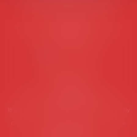
45 rue de Tocqueville, 75017 PARIS
Tél :
06 77 80 82 66
Les permanences du secrétariat sont les
suivantes:
Lundi au vendredi de 9h à 12h
NOUS CONTACTER
Coordonnées utiles
Secrétariat
Rémy Pastel –
remy.pastel@avosial.fr
et
contact@avosial.fr
18 avenue Marie-Amelie - Esc E - 60500 Chantilly
Communication et relations presse - Agence
DROIT DEVANT
Violaine de Saint Vaulry -