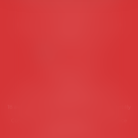
45 rue de Tocqueville, 75017 PARIS
Tél :
06 77 80 82 66
Les permanences du secrétariat sont les
suivantes:
Lundi au vendredi de 9h à 12h
NOUS CONTACTER
Coordonnées utiles
Secrétariat
Rémy Pastel –
remy.pastel@avosial.fr
et
contact@avosial.fr
18 avenue Marie-Amelie - Esc E - 60500 Chantilly
Communication et relations presse - Agence
DROIT DEVANT
Violaine de Saint Vaulry -