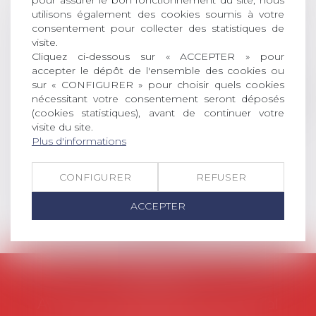
pour assurer le bon fonctionnement du site, nous
DROIT Le prix de thèse « AvoSial »
utilisons également des cookies soumis à votre
récompense une thèse ayant
consentement pour collecter des statistiques de
permis l’attribution du grade
visite.
universitaire de docteur en droit,
Cliquez ci-dessous sur « ACCEPTER » pour
dont le sujet porte sur le droit
accepter le dépôt de l'ensemble des cookies ou
social (droit du travail, droit de
sur « CONFIGURER » pour choisir quels cookies
l’emploi, droit des relations sociales
nécessitant votre consentement seront déposés
et droit de la sécurité social) tant
(cookies statistiques), avant de continuer votre
visite du site.
interne qu’international ou
Plus d'informations
européen ou, le...
Lire la suite
CONFIGURER
REFUSER
ACCEPTER
AVOSIAL
Avocats d'entreprise en droit social