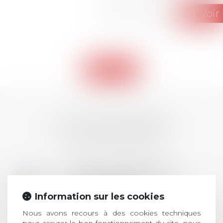
Voir 
Retour
LES DERNIÈRES
ACTUALITÉS
Prix de thèse 2026 :
28
ouverture des
JUIL.
inscriptions
Information sur les cookies
Nous avons recours à des cookies techniques
AVIS AUX RECENTS DOCTEURS EN