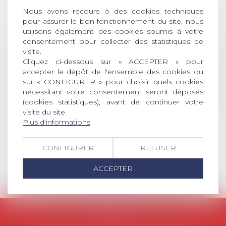
AVIS AUX RECENTS DOCTEURS EN
Nous avons recours à des cookies techniques
DROIT Le prix de thèse « AvoSial »
pour assurer le bon fonctionnement du site, nous
récompense une thèse ayant
utilisons également des cookies soumis à votre
consentement pour collecter des statistiques de
permis l’attribution du grade
visite.
universitaire de docteur en droit,
Cliquez ci-dessous sur « ACCEPTER » pour
dont le sujet porte sur le droit
accepter le dépôt de l'ensemble des cookies ou
social (droit du travail, droit de
sur « CONFIGURER » pour choisir quels cookies
l’emploi, droit des relations sociales
nécessitant votre consentement seront déposés
et droit de la sécurité social) tant
(cookies statistiques), avant de continuer votre
interne qu’international ou
visite du site.
européen ou, le...
Plus d'informations
Lire la suite
CONFIGURER
REFUSER
ACCEPTER
AVOSIAL