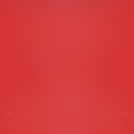
Avocats d'entreprise en droit social
45 rue de Tocqueville, 75017 PARIS
Tél :
06 77 80 82 66
Les permanences du secrétariat sont les
suivantes:
Lundi au vendredi de 9h à 12h
NOUS CONTACTER
Coordonnées utiles
Secrétariat
Rémy Pastel –
remy.pastel@avosial.fr
et
contact@avosial.fr
18 avenue Marie-Amelie - Esc E - 60500 Chantilly
Communication et relations presse - Agence
DROIT DEVANT