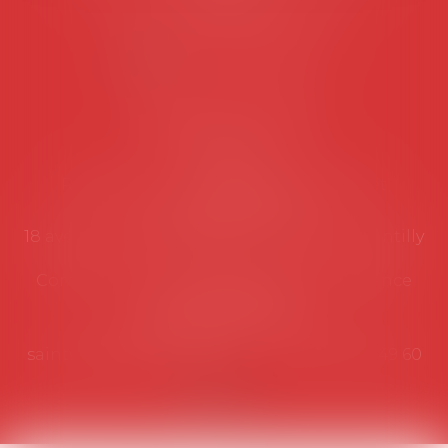
Lundi au vendredi de 9h à 12h
NOUS CONTACTER
Coordonnées utiles
Secrétariat
Rémy Pastel –
remy.pastel@avosial.fr
et
contact@avosial.fr
18 avenue Marie-Amelie - Esc E - 60500 Chantilly
Communication et relations presse - Agence
DROIT DEVANT
Violaine de Saint Vaulry -
saintvaulry@droitdevant.fr
- T :
+33 6 09 48 49 60