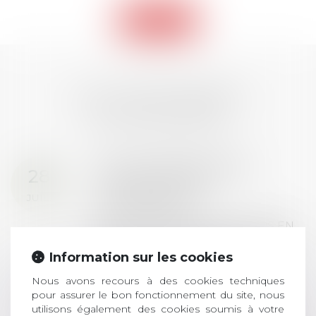
Retour
LES DERNIÈRES
ACTUALITÉS
Prix de thèse 2026 :
28
ouverture des
JUIL.
inscriptions
AVIS AUX RECENTS DOCTEURS EN
DROIT Le prix de thèse « AvoSial »
Information sur les cookies
récompense une thèse ayant
permis l’attribution du grade
Nous avons recours à des cookies techniques
universitaire de docteur en droit,
pour assurer le bon fonctionnement du site, nous
dont le sujet porte sur le droit
utilisons également des cookies soumis à votre