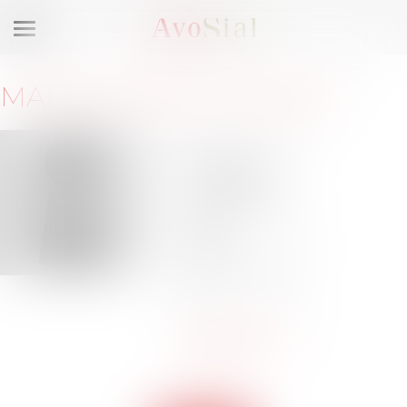
Ouvrir
le
menu
MAÎTRE
IRÈNE
NGANDO
72, rue du
Faubourg
Saint-Honoré
75008 PARIS
Barreau de
PARIS
Tél :
01 85 73 34
62
irene@ngando-
avocat.fr