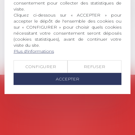
social (droit du travail, droit de
consentement pour collecter des statistiques de
l’emploi, droit des relations sociales
visite.
et droit de la sécurité social) tant
Cliquez ci-dessous sur « ACCEPTER » pour
accepter le dépôt de l'ensemble des cookies ou
interne qu’international ou
sur « CONFIGURER » pour choisir quels cookies
européen ou, le...
nécessitant votre consentement seront déposés
Lire la suite
(cookies statistiques), avant de continuer votre
visite du site.
Plus d'informations
CONFIGURER
REFUSER
ACCEPTER
AVOSIAL
Avocats d'entreprise en droit social
45 rue de Tocqueville, 75017 PARIS
Tél :
06 77 80 82 66
Les permanences du secrétariat sont les
suivantes: