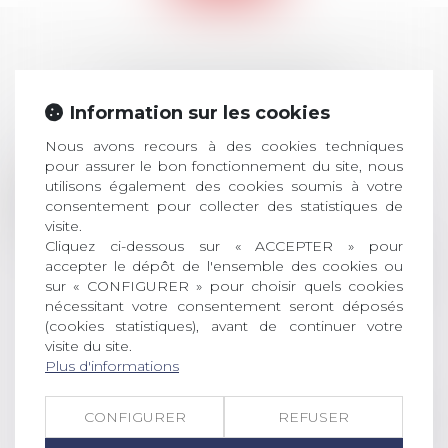
LES DERNIÈRES
ACTUALITÉS
Information sur les cookies
Nous avons recours à des cookies techniques
pour assurer le bon fonctionnement du site, nous
Prix de thèse 2026 :
utilisons également des cookies soumis à votre
28
ouverture des
consentement pour collecter des statistiques de
JUIL.
inscriptions
visite.
Cliquez ci-dessous sur « ACCEPTER » pour
AVIS AUX RECENTS DOCTEURS EN
accepter le dépôt de l'ensemble des cookies ou
sur « CONFIGURER » pour choisir quels cookies
DROIT Le prix de thèse « AvoSial »
nécessitant votre consentement seront déposés
récompense une thèse ayant
(cookies statistiques), avant de continuer votre
permis l’attribution du grade
visite du site.
universitaire de docteur en droit,
Plus d'informations
dont le sujet porte sur le droit
social (droit du travail, droit de
CONFIGURER
REFUSER
l’emploi, droit des relations sociales
et droit de la sécurité social) tant