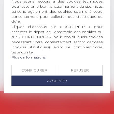
Nous avons recours à des cookies techniques
DROIT Le prix de thèse « AvoSial »
pour assurer le bon fonctionnement du site, nous
récompense une thèse ayant
utilisons également des cookies soumis à votre
permis l’attribution du grade
consentement pour collecter des statistiques de
universitaire de docteur en droit,
visite.
dont le sujet porte sur le droit
Cliquez ci-dessous sur « ACCEPTER » pour
social (droit du travail, droit de
accepter le dépôt de l'ensemble des cookies ou
l’emploi, droit des relations sociales
sur « CONFIGURER » pour choisir quels cookies
et droit de la sécurité social) tant
nécessitant votre consentement seront déposés
interne qu’international ou
(cookies statistiques), avant de continuer votre
européen ou, le...
visite du site.
Plus d'informations
Lire la suite
CONFIGURER
REFUSER
ACCEPTER
AVOSIAL
Avocats d'entreprise en droit social