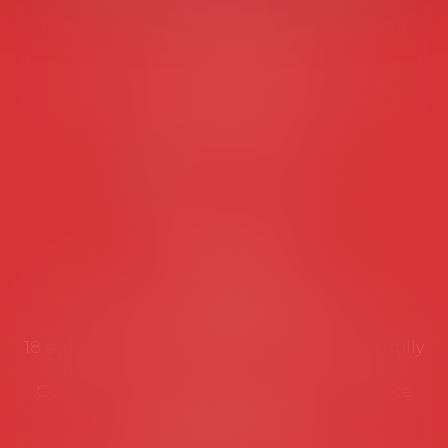
45 rue de Tocqueville, 75017 PARIS
Tél :
06 77 80 82 66
Les permanences du secrétariat sont les
suivantes:
Lundi au vendredi de 9h à 12h
NOUS CONTACTER
Coordonnées utiles
Secrétariat
Rémy Pastel –
remy.pastel@avosial.fr
et
contact@avosial.fr
18 avenue Marie-Amelie - Esc E - 60500 Chantilly
Communication et relations presse - Agence
DROIT DEVANT
Violaine de Saint Vaulry -