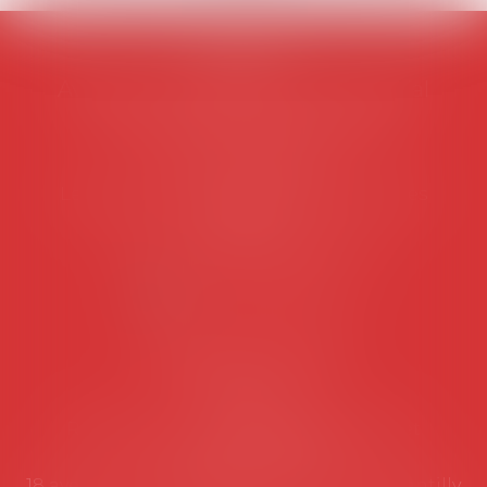
AVOSIAL
Avocats d'entreprise en droit social
45 rue de Tocqueville, 75017 PARIS
Tél :
06 77 80 82 66
Les permanences du secrétariat sont les
suivantes:
Lundi au vendredi de 9h à 12h
NOUS CONTACTER
Coordonnées utiles
Secrétariat
Rémy Pastel –
remy.pastel@avosial.fr
et
contact@avosial.fr
18 avenue Marie-Amelie - Esc E - 60500 Chantilly