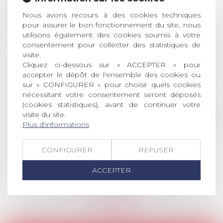
28
ouverture des
Nous avons recours à des cookies techniques
JUIL.
inscriptions
pour assurer le bon fonctionnement du site, nous
utilisons également des cookies soumis à votre
AVIS AUX RECENTS DOCTEURS EN
consentement pour collecter des statistiques de
DROIT Le prix de thèse « AvoSial »
visite.
récompense une thèse ayant
Cliquez ci-dessous sur « ACCEPTER » pour
permis l’attribution du grade
accepter le dépôt de l'ensemble des cookies ou
sur « CONFIGURER » pour choisir quels cookies
universitaire de docteur en droit,
nécessitant votre consentement seront déposés
dont le sujet porte sur le droit
(cookies statistiques), avant de continuer votre
social (droit du travail, droit de
visite du site.
l’emploi, droit des relations sociales
Plus d'informations
et droit de la sécurité social) tant
interne qu’international ou
CONFIGURER
REFUSER
européen ou, le...
Lire la suite
ACCEPTER