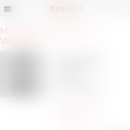
Ouvrir
le
menu
MAÎTRE
GWENAËLLE
VAUTRIN
454 rue du
Maréchal Leclerc
60280 VENETTE
Barreau de
COMPIEGNE
Tél :
03-75-24-00-
50
g.vautrin@vautrin-
avocats.fr