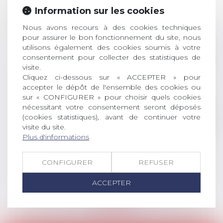
28
ouverture des
Information sur les cookies
JUIL.
inscriptions
Nous avons recours à des cookies techniques
pour assurer le bon fonctionnement du site, nous
AVIS AUX RECENTS DOCTEURS EN
utilisons également des cookies soumis à votre
DROIT Le prix de thèse « AvoSial »
consentement pour collecter des statistiques de
récompense une thèse ayant
visite.
permis l’attribution du grade
Cliquez ci-dessous sur « ACCEPTER » pour
universitaire de docteur en droit,
accepter le dépôt de l'ensemble des cookies ou
dont le sujet porte sur le droit
sur « CONFIGURER » pour choisir quels cookies
nécessitant votre consentement seront déposés
social (droit du travail, droit de
(cookies statistiques), avant de continuer votre
l’emploi, droit des relations sociales
visite du site.
et droit de la sécurité social) tant
Plus d'informations
interne qu’international ou
européen ou, le...
CONFIGURER
REFUSER
Lire la suite
ACCEPTER