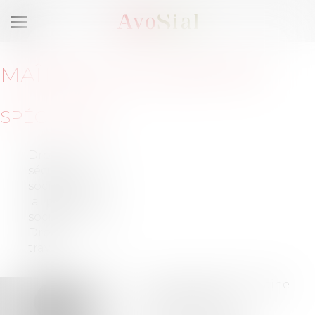
Ouvrir
le
menu
MAÎTRE
GUILLAUME
FEY
SPÉCIALITÉS
Droit de la
sécurité
sociale et de
la protection
sociale
Droit du
travail
8 rue Jean de la Fontaine
44000 NANTES