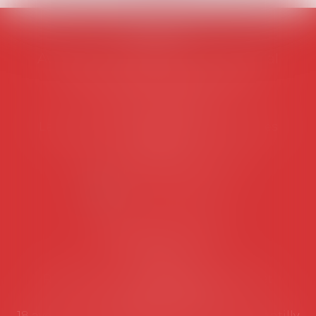
AVOSIAL
Avocats d'entreprise en droit social
45 rue de Tocqueville, 75017 PARIS
Tél :
06 77 80 82 66
Les permanences du secrétariat sont les
suivantes:
Lundi au vendredi de 9h à 12h
NOUS CONTACTER
Coordonnées utiles
Secrétariat
Rémy Pastel –
remy.pastel@avosial.fr
et
contact@avosial.fr
18 avenue Marie-Amelie - Esc E - 60500 Chantilly