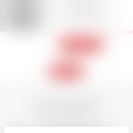
Barreau de NANTES
Tél :
02-72-65-70-08
Tél :
06-18-49-24-49
guillaumefeyavocat@gmail.
Voir le site
Retour
LES DERNIÈRES
ACTUALITÉS
Prix de thèse 2026 :