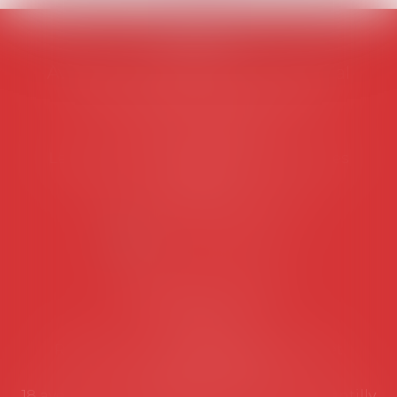
AVOSIAL
Avocats d'entreprise en droit social
45 rue de Tocqueville, 75017 PARIS
Tél :
06 77 80 82 66
Les permanences du secrétariat sont les
suivantes:
Lundi au vendredi de 9h à 12h
NOUS CONTACTER
Coordonnées utiles
Secrétariat
Rémy Pastel –
remy.pastel@avosial.fr
et
contact@avosial.fr
18 avenue Marie-Amelie - Esc E - 60500 Chantilly