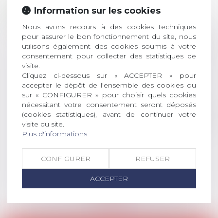
28
ouverture des
Information sur les cookies
JUIL.
inscriptions
Nous avons recours à des cookies techniques
pour assurer le bon fonctionnement du site, nous
AVIS AUX RECENTS DOCTEURS EN
utilisons également des cookies soumis à votre
DROIT Le prix de thèse « AvoSial »
consentement pour collecter des statistiques de
récompense une thèse ayant
visite.
permis l’attribution du grade
Cliquez ci-dessous sur « ACCEPTER » pour
universitaire de docteur en droit,
accepter le dépôt de l'ensemble des cookies ou
dont le sujet porte sur le droit
sur « CONFIGURER » pour choisir quels cookies
social (droit du travail, droit de
nécessitant votre consentement seront déposés
(cookies statistiques), avant de continuer votre
l’emploi, droit des relations sociales
visite du site.
et droit de la sécurité social) tant
Plus d'informations
interne qu’international ou
européen ou, le...
CONFIGURER
REFUSER
Lire la suite
ACCEPTER