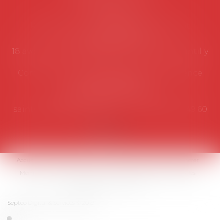
Secrétariat
Rémy Pastel –
remy.pastel@avosial.fr
et
contact@avosial.fr
18 avenue Marie-Amelie - Esc E - 60500 Chantilly
Communication et relations presse - Agence
DROIT DEVANT
Violaine de Saint Vaulry -
saintvaulry@droitdevant.fr
- T :
+33 6 09 48 49 60
Accueil
Qui sommes-nous ?
Activités / Évènements
Adhérer
Membres
Médias
Contact
Plan du site
Mentions légales
Espace membre
Articles
Septeo Digital & Services © 2019