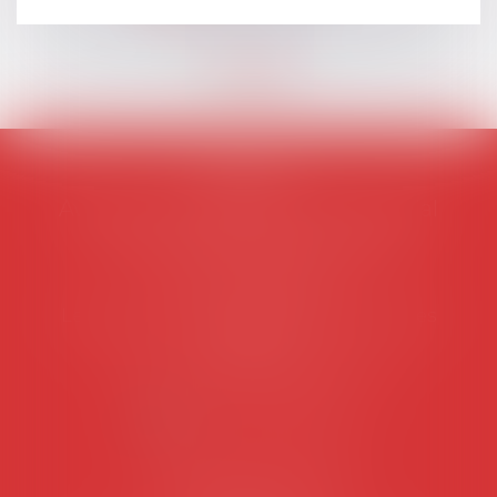
AVOSIAL
Avocats d'entreprise en droit social
45 rue de Tocqueville, 75017 PARIS
Tél :
06 77 80 82 66
Les permanences du secrétariat sont les
suivantes:
Lundi au vendredi de 9h à 12h
NOUS CONTACTER
Coordonnées utiles