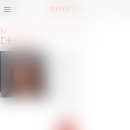
Ouvrir
le
menu
MAÎTRE
GÉRALDINE
DEBORT
50 rue
Ampère
75017
Paris
Barreau
de
PARIS
Tél :
01
45 00
86 20