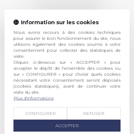
LES DERNIÈRES
ACTUALITÉS
Information sur les cookies
Prix de thèse 2026 :
Nous avons recours à des cookies techniques
28
ouverture des
pour assurer le bon fonctionnement du site, nous
utilisons également des cookies soumis à votre
JUIL.
inscriptions
consentement pour collecter des statistiques de
visite.
AVIS AUX RECENTS DOCTEURS EN
Cliquez ci-dessous sur « ACCEPTER » pour
DROIT Le prix de thèse « AvoSial »
accepter le dépôt de l'ensemble des cookies ou
récompense une thèse ayant
sur « CONFIGURER » pour choisir quels cookies
permis l’attribution du grade
nécessitant votre consentement seront déposés
universitaire de docteur en droit,
(cookies statistiques), avant de continuer votre
dont le sujet porte sur le droit
visite du site.
social (droit du travail, droit de
Plus d'informations
l’emploi, droit des relations sociales
et droit de la sécurité social) tant
CONFIGURER
REFUSER
interne qu’international ou
européen ou, le...
ACCEPTER
Lire la suite