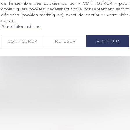
de l'ensemble des cookies ou sur « CONFIGURER » pour
choisir quels cookies nécessitant votre consentement seront
déposés (cookies statistiques), avant de continuer votre visite
du site.
Plus d'informations
Retour
ACCEPTER
CONFIGURER
REFUSER
LES DERNIÈRES ACTUALITÉS
verture des inscriptions
ROIT Le prix de thèse « AvoSial » récompense une t
 dont le sujet porte sur le droit social (droit du travail,
nt interne qu’international ou européen ou, le...