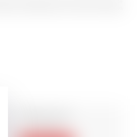
, les mutuelles et institutions de retraite et de
production audiovisuelle ou encore les nouvelles
SIBLINGS Avocats
75004 Paris