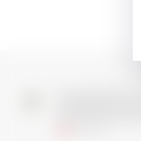
Prix de thèse 2026 : ou
28
AVIS AUX RECENTS DOCTEURS EN D
JUIL.
universitaire de docteur en droit,
et droit de la sécurité social) ta
Lire la suite