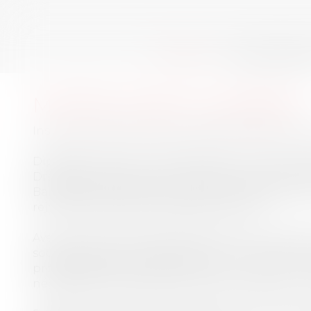
ACCUEIL
QUI SOMMES-N
MAÎTRE
FANNY
GAMBIER
Inscrite au Barreau de Paris depuis 2009, elle a r
Diplômée en droit international et en droit eu
Droit des relations économiques internationa
Barthélémy Avocats puis au sein de l’équipe D
rejoindre le Cabinet La Bruyère Avocats.
Avec plus de 15 ans de Barreau, elle concentre a
sociale, qu'elle aborde aussi bien sous l'ang
problématiques techniques de la matière : p
négociations et opérations de restructuration. El