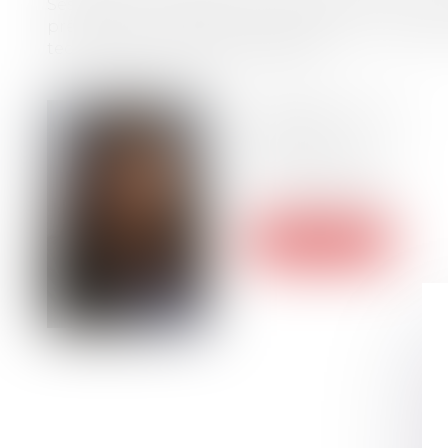
Ses clients interviennent principalement dans l’
prévoyance, l’énergie, la finance et le courtag
technologies et le divertissement.
28 rue des Archives
75004 Paris
Barreau de PARIS
Tél :
06 64 37 95 11
Voir le site