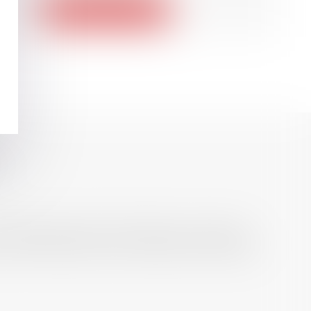
Voir le détail
16
hèse ayant permis l’attribution du grade
JUIL.
 droit de l’emploi, droit des relations sociales