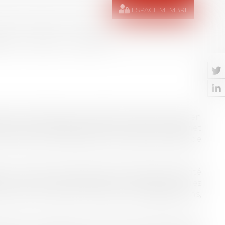
ESPACE MEMBRE
RES
MÉDIAS
CONTACT
e l'Université Paris 2 Panthéon-Assas et DEA en
re), elle a d’abord exercé au sein du Cabinet
nvironnement résolument international avant de
ur le droit du travail et le droit de la sécurité
. Elle est particulièrement sollicitée sur les
urée du travail, mais aussi réorganisations,