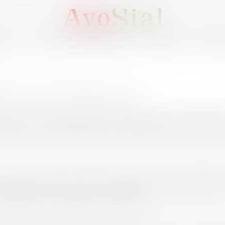
OUS ?
ACTIVITÉS / ÉVÈNEMENTS
ADHÉRER
MEMB
ejoint le cabinet Siblings en 2020.
ropéen (Institut des Hautes Études Internationales d
les et communautaires à l'Université Paris Nanter
roit Social du Cabinet Nixon Peabody LLP dans un e
ujourd'hui son activité, au sein du Cabinet Siblings, s
le du conseil que du contentieux et de la formation
révention et gestion des risques psychosociaux, d
le exerce en français et en anglais.