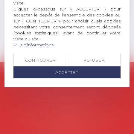
et droit de la sécurité social) tant
visite.
Cliquez ci-dessous sur « ACCEPTER » pour
interne qu’international ou
accepter le dépôt de l'ensemble des cookies ou
européen ou, le...
sur « CONFIGURER » pour choisir quels cookies
Lire la suite
nécessitant votre consentement seront déposés
(cookies statistiques), avant de continuer votre
visite du site.
Plus d'informations
CONFIGURER
REFUSER
ACCEPTER
AVOSIAL
Avocats d'entreprise en droit social
45 rue de Tocqueville, 75017 PARIS
Tél :
06 77 80 82 66
Les permanences du secrétariat sont les
suivantes:
Lundi au vendredi de 9h à 12h