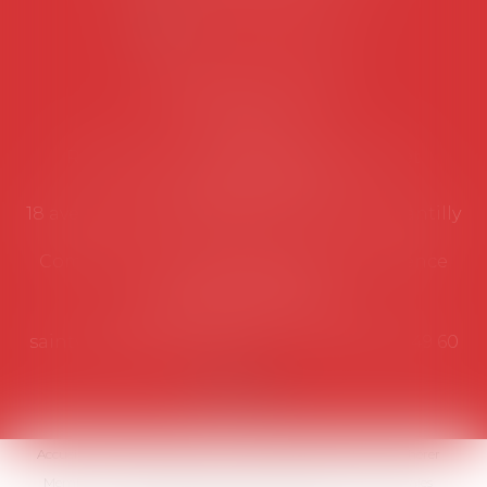
NOUS CONTACTER
Coordonnées utiles
Secrétariat
Rémy Pastel –
remy.pastel@avosial.fr
et
contact@avosial.fr
18 avenue Marie-Amelie - Esc E - 60500 Chantilly
Communication et relations presse - Agence
DROIT DEVANT
Violaine de Saint Vaulry -
saintvaulry@droitdevant.fr
- T :
+33 6 09 48 49 60
Accueil
Qui sommes-nous ?
Activités / Évènements
Adhérer
Membres
Médias
Contact
Plan du site
Mentions légales