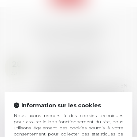
LES DERNIÈRES
ACTUALITÉS
Prix de thèse 2026 :
28
ouverture des
JUIL.
inscriptions
AVIS AUX RECENTS DOCTEURS EN
DROIT Le prix de thèse « AvoSial »
récompense une thèse ayant
Information sur les cookies
permis l’attribution du grade
universitaire de docteur en droit,
Nous avons recours à des cookies techniques
dont le sujet porte sur le droit
pour assurer le bon fonctionnement du site, nous
social (droit du travail, droit de
utilisons également des cookies soumis à votre
l’emploi, droit des relations sociales
consentement pour collecter des statistiques de