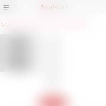
Ouvrir
le
menu
MAÎTRE
FANNY
DURAND
92200
Neuilly-
sur-
Seine
Barreau
de
HAUTS-
DE-
SEINE
Retour