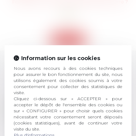
Forfait-jours : le retour au décompte horaire ?
<<
<
1
>
>>
Retour
Information sur les cookies
Nous avons recours à des cookies techniques
LES DERNIÈRES
pour assurer le bon fonctionnement du site, nous
ACTUALITÉS
utilisons également des cookies soumis à votre
consentement pour collecter des statistiques de
visite.
Cliquez ci-dessous sur « ACCEPTER » pour
Prix de thèse 2026 :
accepter le dépôt de l'ensemble des cookies ou
28
ouverture des
sur « CONFIGURER » pour choisir quels cookies
JUIL.
inscriptions
nécessitant votre consentement seront déposés
(cookies statistiques), avant de continuer votre
AVIS AUX RECENTS DOCTEURS EN
visite du site.
Plus d'informations
DROIT Le prix de thèse « AvoSial »