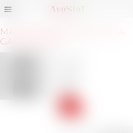
Ouvrir
le
menu
MAÎTRE
DOMINIQUE
DE LA
GARANDERIE
22 av.
Franklin
D.
Roosevelt
75008
Paris
Voir
le site