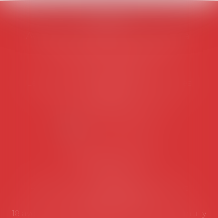
AVOSIAL
Avocats d'entreprise en droit social
45 rue de Tocqueville, 75017 PARIS
Tél :
06 77 80 82 66
Les permanences du secrétariat sont les
suivantes:
Lundi au vendredi de 9h à 12h
NOUS CONTACTER
Coordonnées utiles
Secrétariat
Rémy Pastel –
remy.pastel@avosial.fr
et
contact@avosial.fr
18 avenue Marie-Amelie - Esc E - 60500 Chantilly