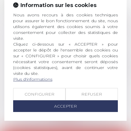
28
ouverture des
Information sur les cookies
JUIL.
inscriptions
Nous avons recours à des cookies techniques
pour assurer le bon fonctionnement du site, nous
AVIS AUX RECENTS DOCTEURS EN
utilisons également des cookies soumis à votre
DROIT Le prix de thèse « AvoSial »
consentement pour collecter des statistiques de
récompense une thèse ayant
visite.
permis l’attribution du grade
Cliquez ci-dessous sur « ACCEPTER » pour
universitaire de docteur en droit,
accepter le dépôt de l'ensemble des cookies ou
dont le sujet porte sur le droit
sur « CONFIGURER » pour choisir quels cookies
social (droit du travail, droit de
nécessitant votre consentement seront déposés
l’emploi, droit des relations sociales
(cookies statistiques), avant de continuer votre
et droit de la sécurité social) tant
visite du site.
Plus d'informations
interne qu’international ou
européen ou, le...
CONFIGURER
REFUSER
Lire la suite
ACCEPTER