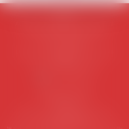
AVOSIAL
Avocats d'entreprise en droit social
45 rue de Tocqueville, 75017 PARIS
Tél :
06 77 80 82 66
Les permanences du secrétariat sont les
suivantes:
Lundi au vendredi de 9h à 12h
NOUS CONTACTER
Coordonnées utiles
Secrétariat
Rémy Pastel –
remy.pastel@avosial.fr
et
contact@avosial.fr
18 avenue Marie-Amelie - Esc E - 60500 Chantilly