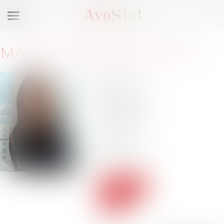
Ouvrir
le
menu
MAÎTRE
DÉBORAH
ATTALI
24-26 Rue
Saint-
Dominique
75007 Paris
Barreau de
PARIS
Tél :
01 55 73
42 17
Voir le
site