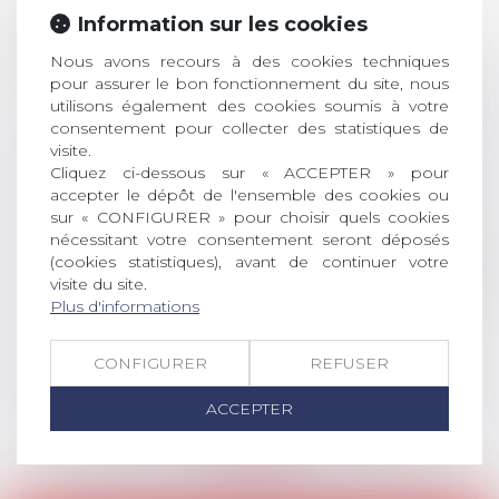
28
ouverture des
Information sur les cookies
JUIL.
inscriptions
Nous avons recours à des cookies techniques
pour assurer le bon fonctionnement du site, nous
AVIS AUX RECENTS DOCTEURS EN
utilisons également des cookies soumis à votre
DROIT Le prix de thèse « AvoSial »
consentement pour collecter des statistiques de
récompense une thèse ayant
visite.
permis l’attribution du grade
Cliquez ci-dessous sur « ACCEPTER » pour
universitaire de docteur en droit,
accepter le dépôt de l'ensemble des cookies ou
dont le sujet porte sur le droit
sur « CONFIGURER » pour choisir quels cookies
nécessitant votre consentement seront déposés
social (droit du travail, droit de
(cookies statistiques), avant de continuer votre
l’emploi, droit des relations sociales
visite du site.
et droit de la sécurité social) tant
Plus d'informations
interne qu’international ou
européen ou, le...
CONFIGURER
REFUSER
Lire la suite
ACCEPTER