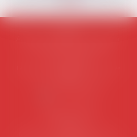
AVOSIAL
Avocats d'entreprise en droit social
45 rue de Tocqueville, 75017 PARIS
Tél :
06 77 80 82 66
Les permanences du secrétariat sont les
suivantes:
Lundi au vendredi de 9h à 12h
NOUS CONTACTER
Coordonnées utiles
Secrétariat
Rémy Pastel –
remy.pastel@avosial.fr
et