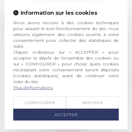
Prix de thèse 2026 :
Information sur les cookies
28
ouverture des
Nous avons recours à des cookies techniques
JUIL.
inscriptions
pour assurer le bon fonctionnement du site, nous
utilisons également des cookies soumis à votre
AVIS AUX RECENTS DOCTEURS EN
consentement pour collecter des statistiques de
DROIT Le prix de thèse « AvoSial »
visite.
récompense une thèse ayant
Cliquez ci-dessous sur « ACCEPTER » pour
permis l’attribution du grade
accepter le dépôt de l'ensemble des cookies ou
universitaire de docteur en droit,
sur « CONFIGURER » pour choisir quels cookies
nécessitant votre consentement seront déposés
dont le sujet porte sur le droit
(cookies statistiques), avant de continuer votre
social (droit du travail, droit de
visite du site.
l’emploi, droit des relations sociales
Plus d'informations
et droit de la sécurité social) tant
interne qu’international ou
européen ou, le...
CONFIGURER
REFUSER
Lire la suite
ACCEPTER