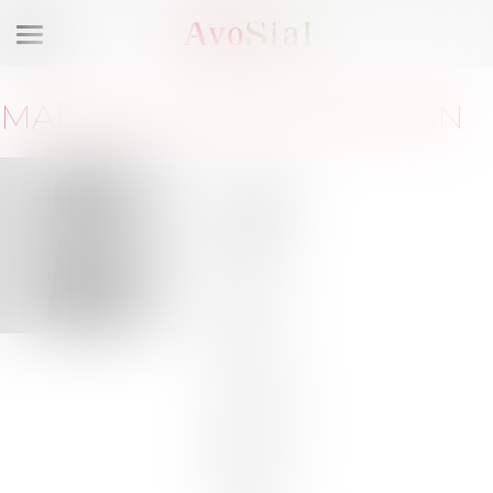
Ouvrir
le
menu
MAÎTRE
CLAIRE
TERGEMAN
9 rue
Boissy
d'Anglas
75008
Paris
Barreau
de
PARIS
Tél :
01-
56-64-16-
84
Tél :
06-
07-95-