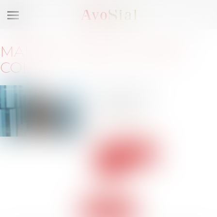
Ouvrir
le
menu
MAÎTRE
CLAIRE-AURORE
COLL
137, rue de
l'Université
75007 Paris
c.coll@dwf.law
Voir le
site
Retour