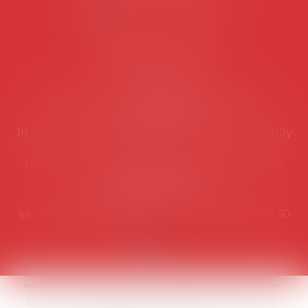
NOUS CONTACTER
Coordonnées utiles
Secrétariat
Rémy Pastel –
remy.pastel@avosial.fr
et
contact@avosial.fr
18 avenue Marie-Amelie - Esc E - 60500 Chantilly
Communication et relations presse - Agence
DROIT DEVANT
Violaine de Saint Vaulry -
saintvaulry@droitdevant.fr
- T :
+33 6 09 48 49 60
Accueil
Qui sommes-nous ?
Activités / Évènements
Adhérer
Membres
Médias
Contact
Plan du site
Mentions légales