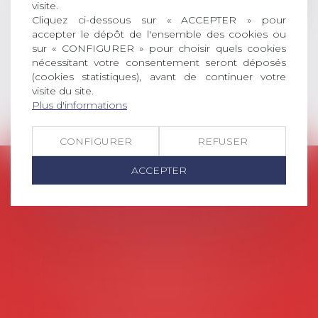
et droit de la sécurité social) tant
visite.
interne qu’international ou
Cliquez ci-dessous sur « ACCEPTER » pour
accepter le dépôt de l'ensemble des cookies ou
européen ou, le...
sur « CONFIGURER » pour choisir quels cookies
Lire la suite
nécessitant votre consentement seront déposés
(cookies statistiques), avant de continuer votre
visite du site.
Plus d'informations
CONFIGURER
REFUSER
ACCEPTER
AVOSIAL
Avocats d'entreprise en droit social
45 rue de Tocqueville, 75017 PARIS
Tél :
06 77 80 82 66
Les permanences du secrétariat sont les
suivantes:
Lundi au vendredi de 9h à 12h