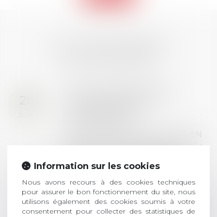
LES DERNIÈRES
ACTUALITÉS
Prix de thèse 2026 :
28
ouverture des
JUIL.
inscriptions
AVIS AUX RECENTS DOCTEURS EN
DROIT Le prix de thèse « AvoSial »
récompense une thèse ayant
Information sur les cookies
permis l’attribution du grade
universitaire de docteur en droit,
Nous avons recours à des cookies techniques
dont le sujet porte sur le droit
pour assurer le bon fonctionnement du site, nous
social (droit du travail, droit de
utilisons également des cookies soumis à votre
l’emploi, droit des relations sociales
consentement pour collecter des statistiques de