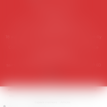
Coordonnées utiles
Secrétariat
Rémy Pastel –
remy.pastel@avosial.fr
et
contact@avosial.fr
18 avenue Marie-Amelie - Esc E - 60500 Chantilly
Communication et relations presse - Agence
DROIT DEVANT
Violaine de Saint Vaulry -
saintvaulry@droitdevant.fr
- T :
+33 6 09 48 49 60
Accueil
Qui sommes-nous ?
Activités / Évènements
Adhérer
Membres
Médias
Contact
Plan du site
Mentions légales
Espace membre
Articles