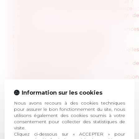
Comment éviter un recouvrement de l'Urssaf ?
Sécuriser vos contrats de sous-traitance :
derrière tout contrat se cache un contrat de
travail
En questions : Brexit : quelles conséquences
pour les entreprises et leurs salariés ?
RPS, qualité de vie au travail et Covid-19
Post-Covid et risques psychosociaux : quelles
conséquences pour l'entreprise ?
Santé au travail : la nouvelle procédure de
reconnaissance des AT-MP
Le respect de la vie privée et la communication
des informations au CSE
Information sur les cookies
<<
<
1
2
>
>>
Nous avons recours à des cookies techniques
pour assurer le bon fonctionnement du site, nous
utilisons également des cookies soumis à votre
consentement pour collecter des statistiques de
Retour
visite.
Cliquez ci-dessous sur « ACCEPTER » pour