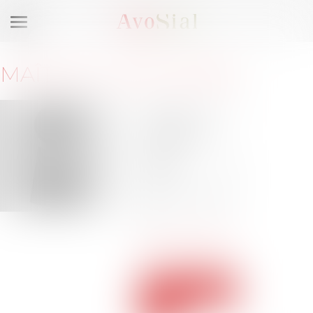
Ouvrir
le
menu
MAÎTRE
CLAIRE
ABATE
15 rue de la
Pépinière
75008 PARIS
Barreau de
PARIS
Tél :
+33 183 641
294
claire.abate@ac-
legalavocat.com
Voir le
site