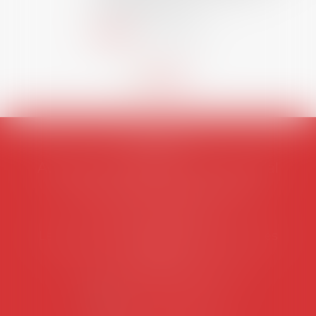
européen ou, le...
Lire la suite
AVOSIAL
Avocats d'entreprise en droit social
45 rue de Tocqueville, 75017 PARIS
Tél :
06 77 80 82 66
Les permanences du secrétariat sont les
suivantes:
Lundi au vendredi de 9h à 12h
NOUS CONTACTER