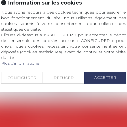
Information sur les cookies
Nous avons recours à des cookies techniques pour assurer le
LES DERNIÈRES ACTUALITÉS
bon fonctionnement du site, nous utilisons également des
cookies soumis à votre consentement pour collecter des
statistiques de visite.
verture des inscriptions
Cliquez ci-dessous sur « ACCEPTER » pour accepter le dépôt
de l'ensemble des cookies ou sur « CONFIGURER » pour
ROIT Le prix de thèse « AvoSial » récompense une t
choisir quels cookies nécessitant votre consentement seront
 dont le sujet porte sur le droit social (droit du travail
déposés (cookies statistiques), avant de continuer votre visite
ant interne qu’international ou européen ou, le...
du site.
Plus d'informations
ACCEPTER
CONFIGURER
REFUSER
Coordonnées utiles
Secrétariat