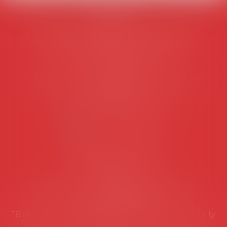
AVOSIAL
Avocats d'entreprise en droit social
45 rue de Tocqueville, 75017 PARIS
Tél :
06 77 80 82 66
Les permanences du secrétariat sont les
suivantes:
Lundi au vendredi de 9h à 12h
NOUS CONTACTER
Coordonnées utiles
Secrétariat
Rémy Pastel –
remy.pastel@avosial.fr
et
contact@avosial.fr
18 avenue Marie-Amelie - Esc E - 60500 Chantilly