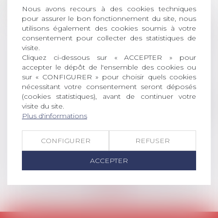
Nous avons recours à des cookies techniques
JUIL.
inscriptions
pour assurer le bon fonctionnement du site, nous
utilisons également des cookies soumis à votre
AVIS AUX RECENTS DOCTEURS EN
consentement pour collecter des statistiques de
DROIT Le prix de thèse « AvoSial »
visite.
récompense une thèse ayant
Cliquez ci-dessous sur « ACCEPTER » pour
permis l’attribution du grade
accepter le dépôt de l'ensemble des cookies ou
universitaire de docteur en droit,
sur « CONFIGURER » pour choisir quels cookies
dont le sujet porte sur le droit
nécessitant votre consentement seront déposés
social (droit du travail, droit de
(cookies statistiques), avant de continuer votre
l’emploi, droit des relations sociales
visite du site.
et droit de la sécurité social) tant
Plus d'informations
interne qu’international ou
européen ou, le...
CONFIGURER
REFUSER
Lire la suite
ACCEPTER