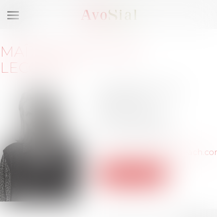
Ouvrir
le
menu
MAÎTRE
CHRISTINE
LECOMTE
43 rue de Courcelles
75008 PARIS
Barreau de PARIS
Tél :
01-53-75-00-43
christine.lecomte@cleach.c
Voir le site