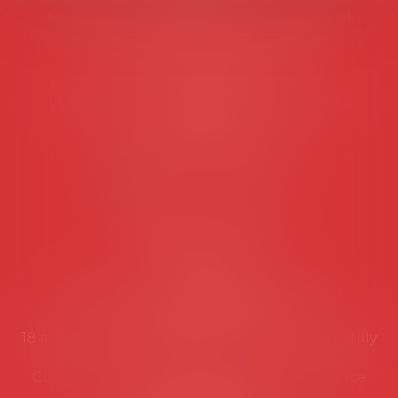
Avocats d'entreprise en droit social
45 rue de Tocqueville, 75017 PARIS
Tél :
06 77 80 82 66
Les permanences du secrétariat sont les
suivantes:
Lundi au vendredi de 9h à 12h
NOUS CONTACTER
Coordonnées utiles
Secrétariat
Rémy Pastel –
remy.pastel@avosial.fr
et
contact@avosial.fr
18 avenue Marie-Amelie - Esc E - 60500 Chantilly
Communication et relations presse - Agence
DROIT DEVANT