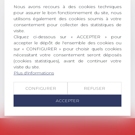
AVIS AUX RECENTS DOCTEURS EN
Nous avons recours à des cookies techniques
DROIT Le prix de thèse « AvoSial »
pour assurer le bon fonctionnement du site, nous
récompense une thèse ayant
utilisons également des cookies soumis à votre
consentement pour collecter des statistiques de
permis l’attribution du grade
visite.
universitaire de docteur en droit,
Cliquez ci-dessous sur « ACCEPTER » pour
dont le sujet porte sur le droit
accepter le dépôt de l'ensemble des cookies ou
social (droit du travail, droit de
sur « CONFIGURER » pour choisir quels cookies
l’emploi, droit des relations sociales
nécessitant votre consentement seront déposés
et droit de la sécurité social) tant
(cookies statistiques), avant de continuer votre
interne qu’international ou
visite du site.
européen ou, le...
Plus d'informations
Lire la suite
CONFIGURER
REFUSER
ACCEPTER
AVOSIAL