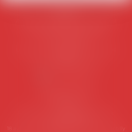
AVOSIAL
Avocats d'entreprise en droit social
45 rue de Tocqueville, 75017 PARIS
Tél :
06 77 80 82 66
Les permanences du secrétariat sont les
suivantes:
Lundi au vendredi de 9h à 12h
NOUS CONTACTER
Coordonnées utiles
Secrétariat
Rémy Pastel –
remy.pastel@avosial.fr
et
contact@avosial.fr
18 avenue Marie-Amelie - Esc E - 60500 Chantilly