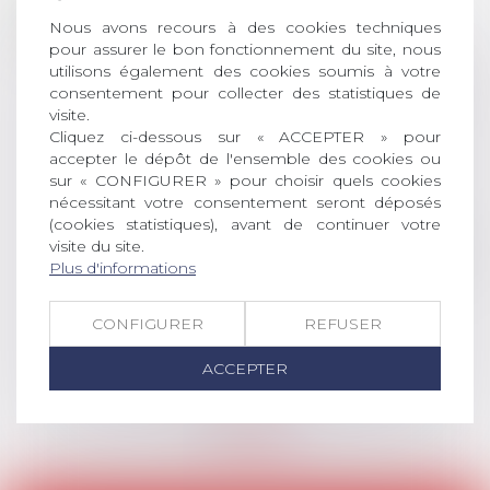
28
ouverture des
Nous avons recours à des cookies techniques
JUIL.
inscriptions
pour assurer le bon fonctionnement du site, nous
utilisons également des cookies soumis à votre
AVIS AUX RECENTS DOCTEURS EN
consentement pour collecter des statistiques de
DROIT Le prix de thèse « AvoSial »
visite.
récompense une thèse ayant
Cliquez ci-dessous sur « ACCEPTER » pour
permis l’attribution du grade
accepter le dépôt de l'ensemble des cookies ou
universitaire de docteur en droit,
sur « CONFIGURER » pour choisir quels cookies
dont le sujet porte sur le droit
nécessitant votre consentement seront déposés
social (droit du travail, droit de
(cookies statistiques), avant de continuer votre
visite du site.
l’emploi, droit des relations sociales
Plus d'informations
et droit de la sécurité social) tant
interne qu’international ou
européen ou, le...
CONFIGURER
REFUSER
Lire la suite
ACCEPTER