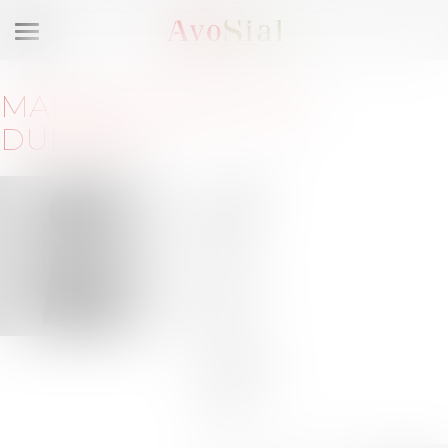
Ouvrir
le
menu
MAÎTRE
CHARLOTTE
DUMONT
8, cité
Paradis
75010
Paris
Barreau
de
PARIS
Tél :
+33
1 53 67
51 00