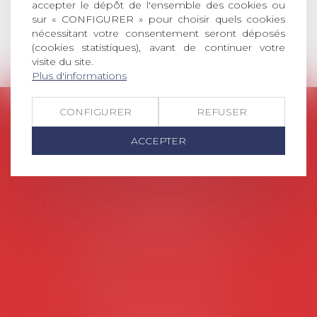
Lire la suite
accepter le dépôt de l'ensemble des cookies ou
sur « CONFIGURER » pour choisir quels cookies
nécessitant votre consentement seront déposés
(cookies statistiques), avant de continuer votre
visite du site.
Plus d'informations
CONFIGURER
REFUSER
AVOSIAL
Avocats d'entreprise en droit social
ACCEPTER
45 rue de Tocqueville, 75017 PARIS
Tél :
06 77 80 82 66
Les permanences du secrétariat sont les
suivantes:
Lundi au vendredi de 9h à 12h
NOUS CONTACTER
Coordonnées utiles