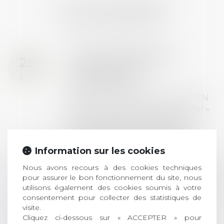
LES DERNIÈRES
ACTUALITÉS
Prix de thèse 2026 :
28
ouverture des
JUIL.
inscriptions
AVIS AUX RECENTS DOCTEURS EN
DROIT Le prix de thèse « AvoSial »
récompense une thèse ayant
permis l’attribution du grade
universitaire de docteur en droit,
Information sur les cookies
dont le sujet porte sur le droit
social (droit du travail, droit de
Nous avons recours à des cookies techniques
l’emploi, droit des relations sociales
pour assurer le bon fonctionnement du site, nous
et droit de la sécurité social) tant
utilisons également des cookies soumis à votre
interne qu’international ou
consentement pour collecter des statistiques de
visite.
européen ou, le...
Cliquez ci-dessous sur « ACCEPTER » pour