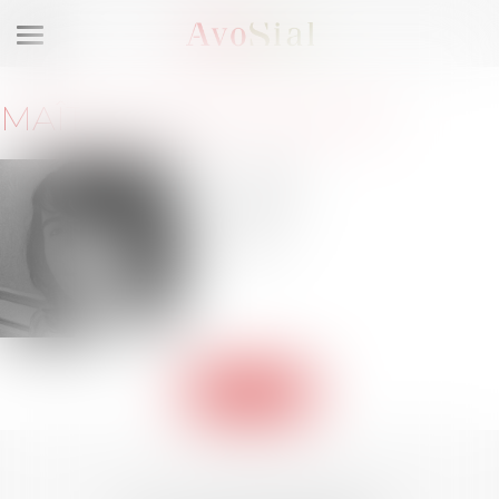
Ouvrir
le
menu
MAÎTRE
CÉCILE
NAUSE
10 RUE
PALISSY
47000
Agen
Retour