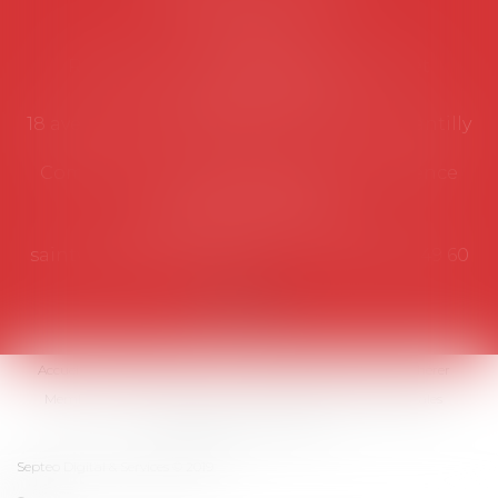
Secrétariat
Rémy Pastel –
remy.pastel@avosial.fr
et
contact@avosial.fr
18 avenue Marie-Amelie - Esc E - 60500 Chantilly
Communication et relations presse - Agence
DROIT DEVANT
Violaine de Saint Vaulry -
saintvaulry@droitdevant.fr
- T :
+33 6 09 48 49 60
Accueil
Qui sommes-nous ?
Activités / Évènements
Adhérer
Membres
Médias
Contact
Plan du site
Mentions légales
Espace membre
Articles
Septeo Digital & Services © 2019