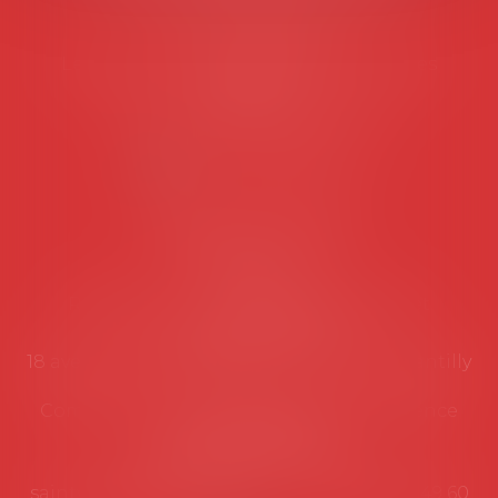
Tél :
06 77 80 82 66
Les permanences du secrétariat sont les
suivantes:
Lundi au vendredi de 9h à 12h
NOUS CONTACTER
Coordonnées utiles
Secrétariat
Rémy Pastel –
remy.pastel@avosial.fr
et
contact@avosial.fr
18 avenue Marie-Amelie - Esc E - 60500 Chantilly
Communication et relations presse - Agence
DROIT DEVANT
Violaine de Saint Vaulry -
saintvaulry@droitdevant.fr
- T :
+33 6 09 48 49 60