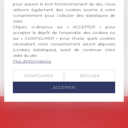
récompense une thèse ayant
pour assurer le bon fonctionnement du site, nous
permis l’attribution du grade
utilisons également des cookies soumis à votre
universitaire de docteur en droit,
consentement pour collecter des statistiques de
dont le sujet porte sur le droit
visite.
social (droit du travail, droit de
Cliquez ci-dessous sur « ACCEPTER » pour
accepter le dépôt de l'ensemble des cookies ou
l’emploi, droit des relations sociales
sur « CONFIGURER » pour choisir quels cookies
et droit de la sécurité social) tant
nécessitant votre consentement seront déposés
interne qu’international ou
(cookies statistiques), avant de continuer votre
européen ou, le...
visite du site.
Plus d'informations
Lire la suite
CONFIGURER
REFUSER
ACCEPTER
AVOSIAL
Avocats d'entreprise en droit social
45 rue de Tocqueville, 75017 PARIS