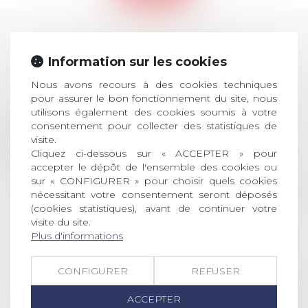
LES DERNIÈRES
Information sur les cookies
ACTUALITÉS
Nous avons recours à des cookies techniques
pour assurer le bon fonctionnement du site, nous
utilisons également des cookies soumis à votre
Prix de thèse 2026 :
consentement pour collecter des statistiques de
28
visite.
ouverture des
Cliquez ci-dessous sur « ACCEPTER » pour
JUIL.
inscriptions
accepter le dépôt de l'ensemble des cookies ou
sur « CONFIGURER » pour choisir quels cookies
AVIS AUX RECENTS DOCTEURS EN
nécessitant votre consentement seront déposés
DROIT Le prix de thèse « AvoSial »
(cookies statistiques), avant de continuer votre
récompense une thèse ayant
visite du site.
permis l’attribution du grade
Plus d'informations
universitaire de docteur en droit,
dont le sujet porte sur le droit
CONFIGURER
REFUSER
social (droit du travail, droit de
l’emploi, droit des relations sociales
ACCEPTER
et droit de la sécurité social) tant