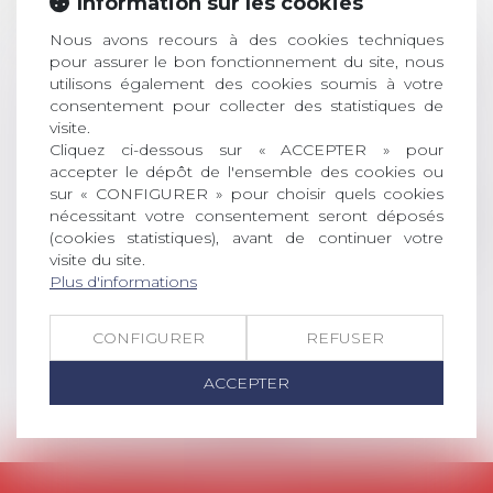
Information sur les cookies
JUIL.
inscriptions
Nous avons recours à des cookies techniques
AVIS AUX RECENTS DOCTEURS EN
pour assurer le bon fonctionnement du site, nous
DROIT Le prix de thèse « AvoSial »
utilisons également des cookies soumis à votre
récompense une thèse ayant
consentement pour collecter des statistiques de
permis l’attribution du grade
visite.
universitaire de docteur en droit,
Cliquez ci-dessous sur « ACCEPTER » pour
dont le sujet porte sur le droit
accepter le dépôt de l'ensemble des cookies ou
sur « CONFIGURER » pour choisir quels cookies
social (droit du travail, droit de
nécessitant votre consentement seront déposés
l’emploi, droit des relations sociales
(cookies statistiques), avant de continuer votre
et droit de la sécurité social) tant
visite du site.
interne qu’international ou
Plus d'informations
européen ou, le...
Lire la suite
CONFIGURER
REFUSER
ACCEPTER