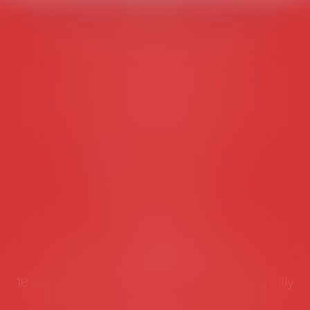
AVOSIAL
Avocats d'entreprise en droit social
45 rue de Tocqueville, 75017 PARIS
Tél :
06 77 80 82 66
Les permanences du secrétariat sont les
suivantes:
Lundi au vendredi de 9h à 12h
NOUS CONTACTER
Coordonnées utiles
Secrétariat
Rémy Pastel –
remy.pastel@avosial.fr
et
contact@avosial.fr
18 avenue Marie-Amelie - Esc E - 60500 Chantilly