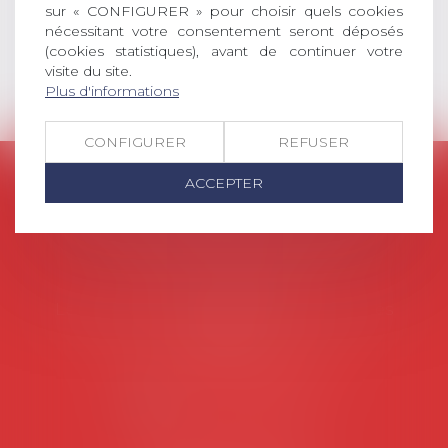
sur « CONFIGURER » pour choisir quels cookies
Lire la suite
nécessitant votre consentement seront déposés
(cookies statistiques), avant de continuer votre
visite du site.
Plus d'informations
CONFIGURER
REFUSER
AVOSIAL
ACCEPTER
Avocats d'entreprise en droit social
45 rue de Tocqueville, 75017 PARIS
Tél :
06 77 80 82 66
Les permanences du secrétariat sont les
suivantes:
Lundi au vendredi de 9h à 12h
NOUS CONTACTER