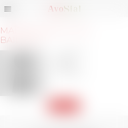
Ouvrir
le
menu
MAÎTRE
CAMILLE
DE
BAILLEUL
9 boulevard
Sarrail
34000
Montpellier
Retour