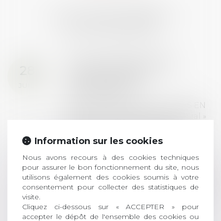
LES DERNIÈRES
ACTUALITÉS
Prix de thèse 2026 :
28
ouverture des
JUIL.
inscriptions
AVIS AUX RECENTS DOCTEURS EN
DROIT Le prix de thèse « AvoSial »
récompense une thèse ayant
permis l’attribution du grade
Information sur les cookies
universitaire de docteur en droit,
Nous avons recours à des cookies techniques
dont le sujet porte sur le droit
pour assurer le bon fonctionnement du site, nous
social (droit du travail, droit de
utilisons également des cookies soumis à votre
l’emploi, droit des relations sociales
consentement pour collecter des statistiques de
et droit de la sécurité social) tant
visite.
interne qu’international ou
Cliquez ci-dessous sur « ACCEPTER » pour
européen ou, le...
accepter le dépôt de l'ensemble des cookies ou