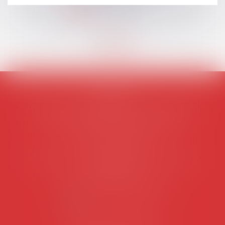
Lire la suite
AVOSIAL
Avocats d'entreprise en droit social
45 rue de Tocqueville, 75017 PARIS
Tél :
06 77 80 82 66
Les permanences du secrétariat sont les
suivantes:
Lundi au vendredi de 9h à 12h
NOUS CONTACTER