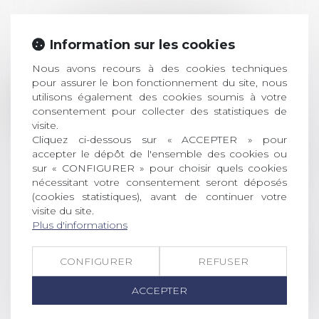
LES DERNIÈRES
ACTUALITÉS
Information sur les cookies
Nous avons recours à des cookies techniques
pour assurer le bon fonctionnement du site, nous
Prix de thèse 2026 :
utilisons également des cookies soumis à votre
28
ouverture des
consentement pour collecter des statistiques de
JUIL.
inscriptions
visite.
Cliquez ci-dessous sur « ACCEPTER » pour
AVIS AUX RECENTS DOCTEURS EN
accepter le dépôt de l'ensemble des cookies ou
sur « CONFIGURER » pour choisir quels cookies
DROIT Le prix de thèse « AvoSial »
nécessitant votre consentement seront déposés
récompense une thèse ayant
(cookies statistiques), avant de continuer votre
permis l’attribution du grade
visite du site.
universitaire de docteur en droit,
Plus d'informations
dont le sujet porte sur le droit
social (droit du travail, droit de
CONFIGURER
REFUSER
l’emploi, droit des relations sociales
et droit de la sécurité social) tant
ACCEPTER
interne qu’international ou
européen ou, le...