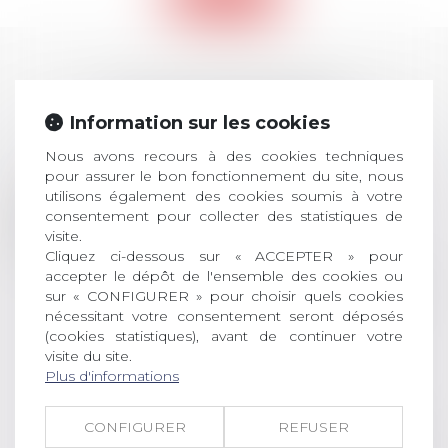
LES DERNIÈRES
Information sur les cookies
ACTUALITÉS
Nous avons recours à des cookies techniques
pour assurer le bon fonctionnement du site, nous
Prix de thèse 2026 :
utilisons également des cookies soumis à votre
28
consentement pour collecter des statistiques de
ouverture des
visite.
JUIL.
inscriptions
Cliquez ci-dessous sur « ACCEPTER » pour
accepter le dépôt de l'ensemble des cookies ou
AVIS AUX RECENTS DOCTEURS EN
sur « CONFIGURER » pour choisir quels cookies
DROIT Le prix de thèse « AvoSial »
nécessitant votre consentement seront déposés
récompense une thèse ayant
(cookies statistiques), avant de continuer votre
permis l’attribution du grade
visite du site.
universitaire de docteur en droit,
Plus d'informations
dont le sujet porte sur le droit
social (droit du travail, droit de
CONFIGURER
REFUSER
l’emploi, droit des relations sociales