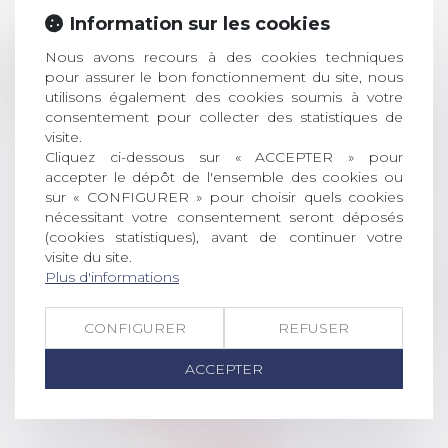
Information sur les cookies
Prix de thèse 2026 :
Nous avons recours à des cookies techniques
28
ouverture des
pour assurer le bon fonctionnement du site, nous
JUIL.
utilisons également des cookies soumis à votre
inscriptions
consentement pour collecter des statistiques de
AVIS AUX RECENTS DOCTEURS EN
visite.
Cliquez ci-dessous sur « ACCEPTER » pour
DROIT Le prix de thèse « AvoSial »
accepter le dépôt de l'ensemble des cookies ou
récompense une thèse ayant
sur « CONFIGURER » pour choisir quels cookies
permis l’attribution du grade
nécessitant votre consentement seront déposés
universitaire de docteur en droit,
(cookies statistiques), avant de continuer votre
dont le sujet porte sur le droit
visite du site.
social (droit du travail, droit de
Plus d'informations
l’emploi, droit des relations sociales
et droit de la sécurité social) tant
CONFIGURER
REFUSER
interne qu’international ou
européen ou, le...
ACCEPTER
Lire la suite