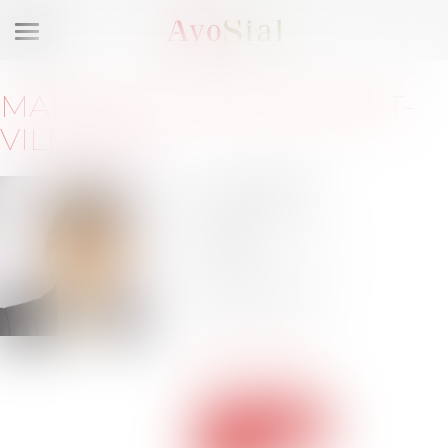
Ouvrir
le
menu
MAÎTRE
AURÉLIE
BONNET-
VILLEMIN
21 rue d'Algérie
69001 Lyon
Barreau de
LYON
Tél :
06 86 95 70
49
abonnet@cali-
avocats.com
Voir le