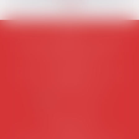
AVOSIAL
Avocats d'entreprise en droit social
45 rue de Tocqueville, 75017 PARIS
Tél :
06 77 80 82 66
Les permanences du secrétariat sont les
suivantes:
Lundi au vendredi de 9h à 12h
NOUS CONTACTER
Coordonnées utiles
Secrétariat